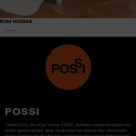
RUM HEMMA
POSSI
Tanita Klein, der Kopf hinter POSSI, definiert moderne Möbel mit
einem spielerischen, aber strukturierten Ansatz neu. Verwurzelt
in den Idealen des Bauhauses, verbindet ihre Arbeit Effizienz mit