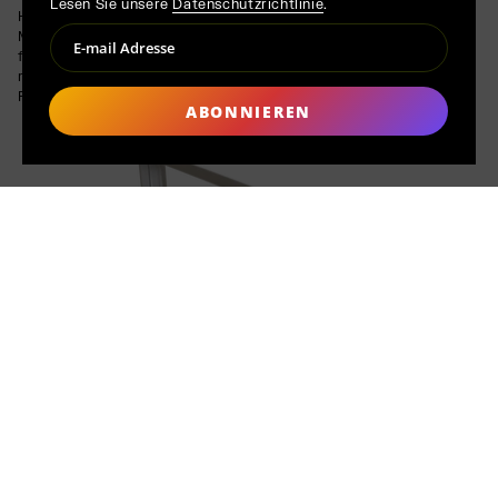
Lesen Sie unsere
Datenschutzrichtlinie
.
Hergestellt in Dänemark und Deutschland spiegeln die
Materialien ein Engagement für verantwortungsvolle Produktion,
faire Löhne und Nachhaltigkeit wider. Durch die Verwendung von
recycelbarem Stahl und ethischer Handwerkskunst ist jedes
Regal eine langlebige Investition in Design und Qualität.
ABONNIEREN
AUF BESTELLUNG