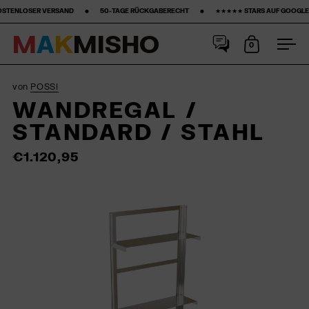
‎ ‎ ‎ •‎ ‎ ‎ ‎ ‎ ‎ ‎ ‎ 50-TAGE RÜCKGABERECHT ‎ ‎ ‎ ‎ ‎ ‎ ‎ •‎ ‎ ‎ ‎ ‎ ‎ ‎ ‎ ★★★★★ STARS AUF GOOGLE ‎ ‎ ‎ ‎ ‎ ‎ ‎ •‎ ‎ ‎ ‎ ‎ ‎ ‎ ‎15% ERSTKAUF‎ ‎ ‎ ‎ ‎
M
A
K
M
I
S
H
O
0
Warenkorb
Men
Skip to content
von
POSSI
WANDREGAL /
STANDARD / STAHL
€1.120,95