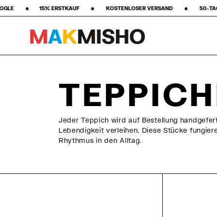
‎ ‎ ‎ ‎ ‎ ‎ ‎ •‎ ‎ ‎ ‎ ‎ ‎ ‎ ‎ KOSTENLOSER VERSAND ‎ ‎ ‎ ‎ ‎ ‎ ‎ •‎ ‎ ‎ ‎ ‎ ‎ ‎ ‎ 50-TAGE RÜCKGABERECHT ‎ ‎ ‎ ‎ ‎ ‎ ‎ •‎ 
M
A
K
M
I
S
H
O
Skip to content
TEPPICH
Jeder Teppich wird auf Bestellung handgefer
Lebendigkeit verleihen. Diese Stücke fungier
Rhythmus in den Alltag.