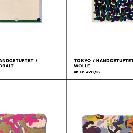
HANDGETUFTET /
TOKYO / HANDGETUFTET
OBALT
WOLLE
5
ab €1.428,95