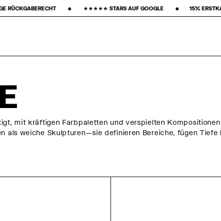
‎ ‎ ‎ ‎ ‎ ‎ ‎ ★★★★★ STARS AUF GOOGLE ‎ ‎ ‎ ‎ ‎ ‎ ‎ •‎ ‎ ‎ ‎ ‎ ‎ ‎ ‎15% ERSTKAUF‎ ‎ ‎ ‎ ‎ ‎ ‎ ‎ •‎ ‎ ‎ ‎ ‎ ‎ ‎ ‎ KOSTENLO
E
tigt, mit kräftigen Farbpaletten und verspielten Kompositio
en als weiche Skulpturen—sie definieren Bereiche, fügen Tiefe