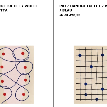
DGETUFTET / WOLLE
RIO / HANDGETUFTET / 
OTTA
/ BLAU
5
ab €1.428,95