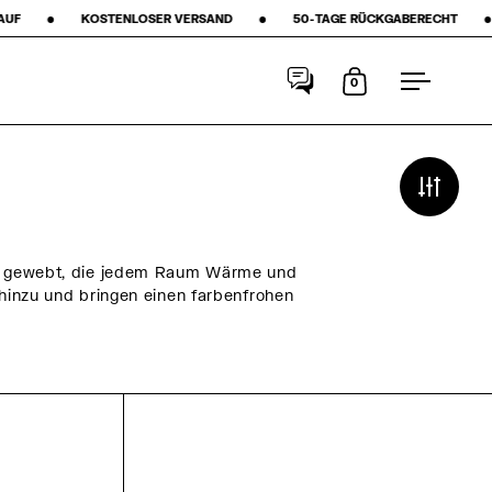
SER VERSAND ‎ ‎ ‎ ‎ ‎ ‎ ‎ •‎ ‎ ‎ ‎ ‎ ‎ ‎ ‎ 50-TAGE RÜCKGABERECHT ‎ ‎ ‎ ‎ ‎ ‎ ‎ •‎ ‎ ‎ ‎ ‎ ‎ ‎ ‎ ★★★★★ STARS AUF GOOGLE ‎ 
0
Warenkorb
Menu
nen gewebt, die jedem Raum Wärme und
 hinzu und bringen einen farbenfrohen