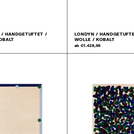
 / HANDGETUFTET /
LONDYN / HANDGETUFTE
OBALT
WOLLE / KOBALT
5
ab €1.428,95
Newslet
Wir versprechen Ihnen, 
und nur die wirklich gu
㋡
15 % Rabatt auf I
Lesen Sie unsere
Datensc