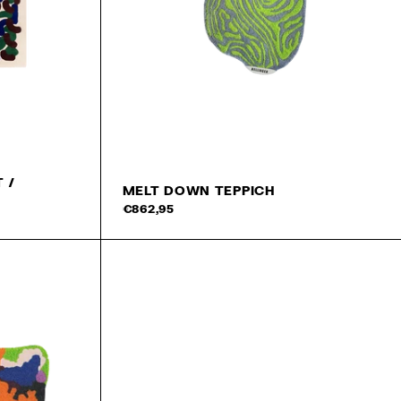
 /
MELT DOWN TEPPICH
In d
€862,95