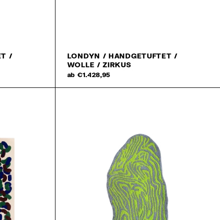
Schließen menu
T /
LONDYN / HANDGETUFTET /
WOLLE / ZIRKUS
ab €1.428,95
ter
dass wir uns gut benehmen
ten MAK MISHO Sachen senden
hre erste Bestellung!
hutzrichtlinie
.
ABONNIEREN