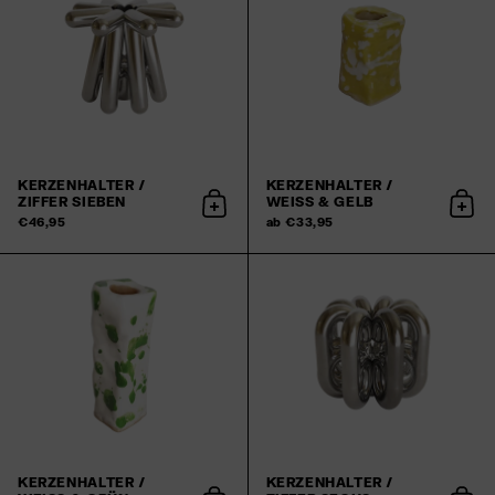
KERZENHALTER /
KERZENHALTER /
ZIFFER SIEBEN
WEISS & GELB
In den Warenkorb
In d
€46,95
ab €33,95
KERZENHALTER /
KERZENHALTER /