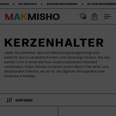
‎ ‎ ‎ ‎ ‎ ‎15% ERSTKAUF‎ ‎ ‎ ‎ ‎ ‎ ‎ ‎ •‎ ‎ ‎ ‎ ‎ ‎ ‎ ‎ KOSTENLOSER VERSAND ‎ ‎ ‎ ‎ ‎ ‎ ‎ •‎ ‎ ‎ ‎ ‎ ‎ ‎ ‎ 50-TAGE RÜCKGABERECHT ‎ ‎ ‎ ‎ ‎ ‎ ‎ •‎ ‎ ‎
M
A
K
M
I
S
H
O
0
Warenkorb
Men
Skip to content
KERZENHALTER
Jeder Kerzenhalter wird auf Bestellung handgefertigt und
besticht durch verspielte Formen und lebendige Farben, die das
sanfte Licht in einen warmen, ausdrucksstarken Moment
verwandeln. Diese Stücke verleihen jedem Raum Charakter und
skulpturalen Charme, sei es für die tägliche Atmosphäre oder
besondere Anlässe.
SORTIEREN