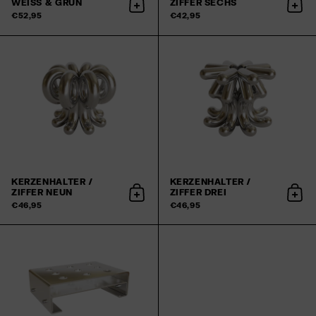
WEISS & GRÜN
ZIFFER SECHS
In den Warenkorb
In d
€52,95
€42,95
KERZENHALTER /
KERZENHALTER /
ZIFFER NEUN
ZIFFER DREI
In den Warenkorb
In d
€46,95
€46,95