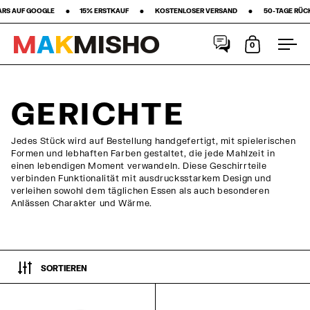
 ‎ ‎ ‎ ‎ ‎ ‎ ‎ •‎ ‎ ‎ ‎ ‎ ‎ ‎ ‎15% ERSTKAUF‎ ‎ ‎ ‎ ‎ ‎ ‎ ‎ •‎ ‎ ‎ ‎ ‎ ‎ ‎ ‎ KOSTENLOSER VERSAND ‎ ‎ ‎ ‎ ‎ ‎ ‎ •‎ ‎ ‎ ‎ ‎ ‎ ‎ ‎ 50-TAGE RÜCKGABERECHT ‎
M
A
K
M
I
S
H
O
0
Warenkorb
Men
Skip to content
GERICHTE
Jedes Stück wird auf Bestellung handgefertigt, mit spielerischen
Formen und lebhaften Farben gestaltet, die jede Mahlzeit in
einen lebendigen Moment verwandeln. Diese Geschirrteile
verbinden Funktionalität mit ausdrucksstarkem Design und
verleihen sowohl dem täglichen Essen als auch besonderen
Anlässen Charakter und Wärme.
SORTIEREN