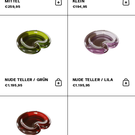
MITTEL
KLEIN
In den Warenkorb
In d
€259,95
€194,95
NUDE TELLER / GRÜN
NUDE TELLER / LILA
In den Warenkorb
In d
€1.195,95
€1.195,95