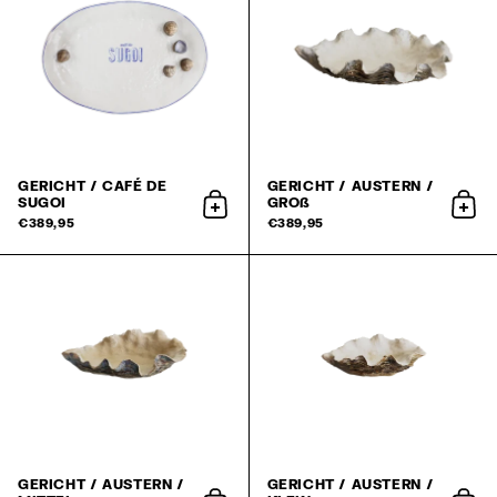
GERICHT / CAFÉ DE
GERICHT / AUSTERN /
SUGOI
GROß
In den Warenkorb
In d
€389,95
€389,95
GERICHT / AUSTERN /
GERICHT / AUSTERN /