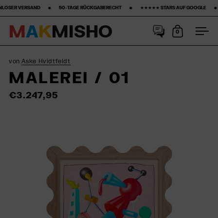
‎ ‎ ‎ ‎ ‎ ‎ ‎ 50-TAGE RÜCKGABERECHT ‎ ‎ ‎ ‎ ‎ ‎ ‎ •‎ ‎ ‎ ‎ ‎ ‎ ‎ ‎ ★★★★★ STARS AUF GOOGLE ‎ ‎ ‎ ‎ ‎ ‎ ‎ •‎ ‎ ‎ ‎ ‎ ‎ ‎ ‎15% ERSTKAUF‎ ‎ ‎ ‎ ‎ ‎ ‎ ‎ •‎
M
A
K
M
I
S
H
O
0
Warenkorb
Men
Skip to content
von
Aske Hvidtfeldt
MALEREI / 01
€3.247,95