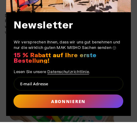
Die mutigen Kontraste zwischen sanften Verläufen und scharfen
Formen spiegeln Hvidtfeldts Meisterschaft mit der Airbrush
Newsletter
wider und schaffen eine nahtlose Verbindung von Abstraktion
und Symbolik.
Wir versprechen Ihnen, dass wir uns gut benehmen und
nur die wirklich guten MAK MISHO Sachen senden ㋡
15 % Rabatt auf Ihre erste
Bestellung!
Lesen Sie unsere
Datenschutzrichtlinie
.
ABONNIEREN