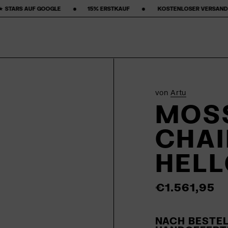
 ‎ ‎ ‎ ‎ ‎ ‎15% ERSTKAUF‎ ‎ ‎ ‎ ‎ ‎ ‎ ‎ •‎ ‎ ‎ ‎ ‎ ‎ ‎ ‎ KOSTENLOSER VERSAND ‎ ‎ ‎ ‎ ‎ ‎ ‎ •‎ ‎ ‎ ‎ ‎ ‎ ‎ ‎ 50-TAGE RÜCK
von
Artu
MOS
CHAI
HEL
€1.561,95
NACH BESTEL