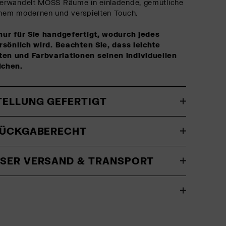
erwandelt MOSS Räume in einladende, gemütliche
nem modernen und verspielten Touch.
nur für Sie handgefertigt, wodurch jedes
rsönlich wird. Beachten Sie, dass leichte
n und Farbvariationen seinen individuellen
ichen.
TELLUNG GEFERTIGT
RÜCKGABERECHT
SER VERSAND & TRANSPORT
O