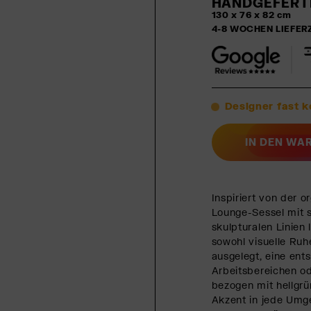
HANDGEFERTI
130 x 76 x 82 cm
4-8 WOCHEN LIEFER
Designer fast 
IN DEN WA
Inspiriert von der 
Lounge-Sessel mit s
skulpturalen Linien
sowohl visuelle Ruh
ausgelegt, eine ents
Arbeitsbereichen o
bezogen mit hellgrü
Akzent in jede Umg