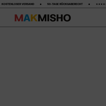
‎ ‎ ‎ ‎ ‎ •‎ ‎ ‎ ‎ ‎ ‎ ‎ ‎ 50-TAGE RÜCKGABERECHT ‎ ‎ ‎ ‎ ‎ ‎ ‎ •‎ ‎ ‎ ‎ ‎ ‎ ‎ ‎ ★★★★★ STARS AUF GOOGLE ‎ ‎ ‎ ‎ ‎ ‎ ‎ •‎ ‎
M
A
K
M
I
S
H
O
Skip to content