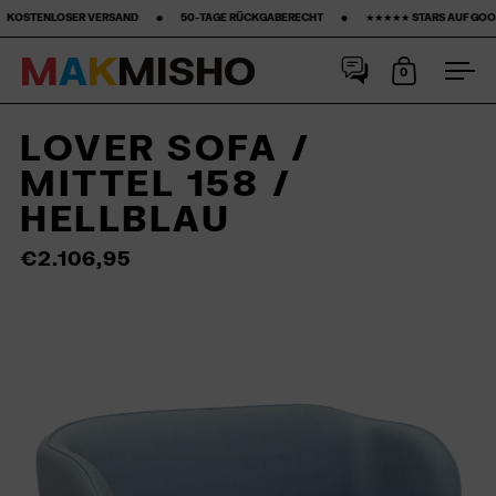
‎ ‎ ‎ ‎ ‎ •‎ ‎ ‎ ‎ ‎ ‎ ‎ ‎ 50-TAGE RÜCKGABERECHT ‎ ‎ ‎ ‎ ‎ ‎ ‎ •‎ ‎ ‎ ‎ ‎ ‎ ‎ ‎ ★★★★★ STARS AUF GOOGLE ‎ ‎ ‎ ‎ ‎ ‎ ‎ •‎ ‎ ‎ ‎ ‎ ‎ ‎ ‎15% ERSTKAUF‎ ‎ 
M
A
K
M
I
S
H
O
0
Warenkorb
Men
Skip to content
LOVER SOFA /
MITTEL 158 /
HELLBLAU
€2.106,95