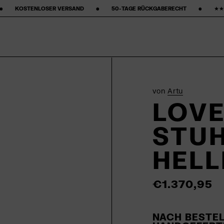
‎ ‎ ‎ ‎ ‎ ‎ ‎ •‎ ‎ ‎ ‎ ‎ ‎ ‎ ‎ 50-TAGE RÜCKGABERECHT ‎ ‎ ‎ ‎ ‎ ‎ ‎ •‎ ‎ ‎ ‎ ‎ ‎ ‎ ‎ ★★★★★ STARS AUF GOOGLE ‎ ‎ ‎ ‎ ‎ ‎ ‎
von
Artu
LOVE
STUH
HELL
€1.370,95
NACH BESTEL