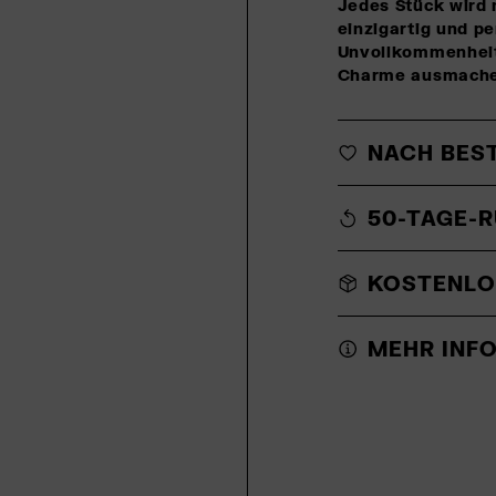
Jedes Stück wird 
einzigartig und pe
Unvollkommenheite
Charme ausmache
NACH BES
50-TAGE-
KOSTENLO
MEHR INF