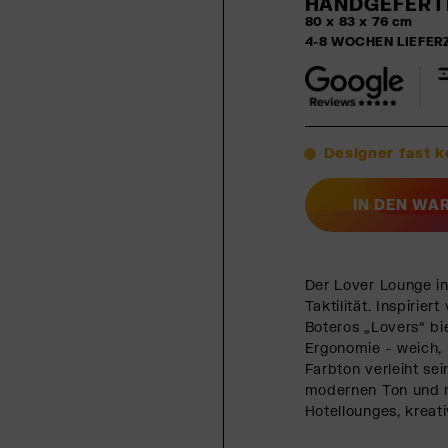
HANDGEFERTI
80 x 83 x 76 cm
4-8 WOCHEN LIEFER
Designer fast 
IN DEN WA
Der Lover Lounge in
Taktilität. Inspiri
Boteros „Lovers“ bi
Ergonomie - weich, 
Farbton verleiht sei
modernen Ton und m
Hotellounges, krea