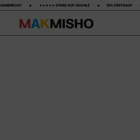
 ‎ ★★★★★ STARS AUF GOOGLE ‎ ‎ ‎ ‎ ‎ ‎ ‎ •‎ ‎ ‎ ‎ ‎ ‎ ‎ ‎
15% ERSTKAUF‎ ‎ ‎ ‎ ‎ ‎ ‎ ‎ •‎ ‎ ‎ ‎ ‎ ‎ ‎ ‎ KOSTENLOSER VERSAND 
M
A
K
M
I
S
H
O
Skip to content