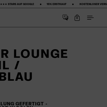
 •‎ ‎ ‎ ‎ ‎ ‎ ‎ ‎15% ERSTKAUF‎ ‎ ‎ ‎ ‎ ‎ ‎ ‎ •‎ ‎ ‎ ‎ ‎ ‎ ‎ ‎ KOSTENLOSER VERSAND ‎ ‎ ‎ ‎ ‎ ‎ ‎ •‎ ‎ ‎ ‎ ‎ ‎ ‎ ‎ 50-TAGE 
0
Warenkorb
Menu
R LOUNGE
L /
BLAU
LUNG GEFERTIGT -