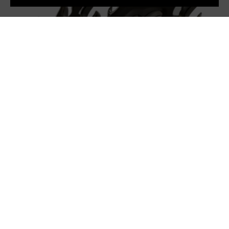
NACH BESTELLUNG
GEFERTIGT
Im Gegensatz zur Massenproduktion wird jedes Produkt bei MAK
MISHO erst nach Ihrer Bestellung von Hand gefertigt. Dieser
gewissenhafte Ansatz gewährleistet Qualität, reduziert Abfall und
unterstreicht unser Engagement für eine ethische Produktion.
Darüber hinaus wird jedes Stück individuell für Sie gefertigt,
sodass keine zwei Stücke genau gleich sind, was Ihnen, dem
Kunden, eine wirklich persönliche Note des Handwerkers bietet.