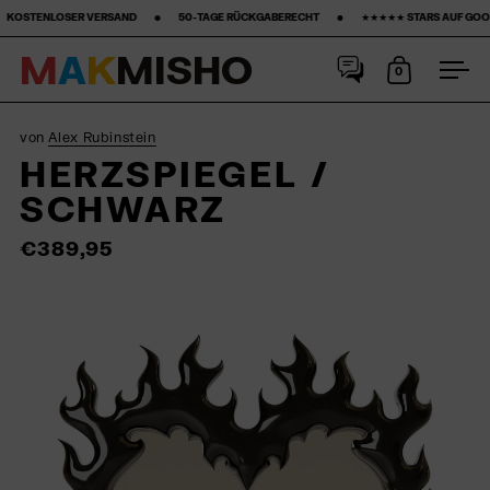
 ‎ ‎ ‎ ‎ ‎ ‎ •‎ ‎ ‎ ‎ ‎ ‎ ‎ ‎ 50-TAGE RÜCKGABERECHT ‎ ‎ ‎ ‎ ‎ ‎ ‎ •‎ ‎ ‎ ‎ ‎ ‎ ‎ ‎ ★★★★★ STARS AUF GOOGLE ‎ ‎ ‎ ‎ ‎ ‎ ‎ •‎ ‎ ‎ ‎ ‎ ‎ ‎ ‎15% ERSTKAUF‎
M
A
K
M
I
S
H
O
0
Warenkorb
Men
Skip to content
von
Alex Rubinstein
HERZSPIEGEL /
SCHWARZ
€389,95