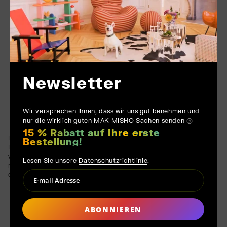
Newsletter
Wir versprechen Ihnen, dass wir uns gut benehmen und
nur die wirklich guten MAK MISHO Sachen senden ㋡
15 % Rabatt auf Ihre erste
Der Spiegel ist mit einer hochglänzenden schwarzen
Bestellung!
Beschichtung versehen, die seine dramatische Anziehungskraft
verstärkt. Die tiefe, glänzende Oberfläche absorbiert und
Lesen Sie unsere
Datenschutzrichtlinie
.
reflektiert Licht je nach Umgebung unterschiedlich, was ihn zu
einer dynamischen Ergänzung für jeden Raum macht.
ABONNIEREN