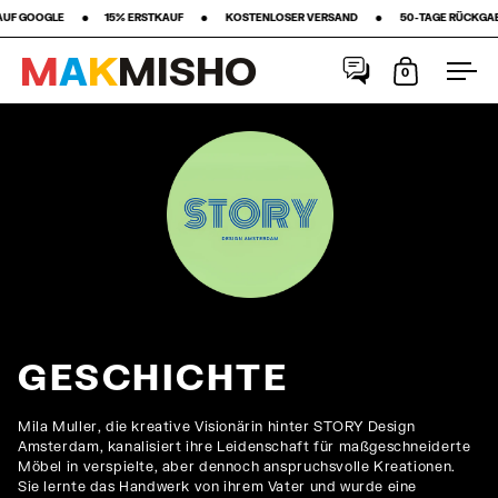
‎ •‎ ‎ ‎ ‎ ‎ ‎ ‎ ‎15% ERSTKAUF‎ ‎ ‎ ‎ ‎ ‎ ‎ ‎ •‎ ‎ ‎ ‎ ‎ ‎ ‎ ‎ KOSTENLOSER VERSAND ‎ ‎ ‎ ‎ ‎ ‎ ‎ •‎ ‎ ‎ ‎ ‎ ‎ ‎ ‎ 50-TAGE RÜCKGABERECHT ‎ ‎ ‎ ‎ ‎ ‎ ‎ 
M
A
K
M
I
S
H
O
0
Warenkorb
Men
Skip to content
GESCHICHTE
Mila Muller, die kreative Visionärin hinter STORY Design
Amsterdam, kanalisiert ihre Leidenschaft für maßgeschneiderte
Möbel in verspielte, aber dennoch anspruchsvolle Kreationen.
Sie lernte das Handwerk von ihrem Vater und wurde eine