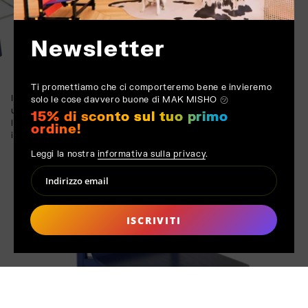
Newsletter
Ti promettiamo che ci comporteremo bene e invieremo
I poggiapiedi in metallo offrono una resistenza duratura e un
solo le cose davvero buone di MAK MISHO ㋡
ulteriore livello di supporto ergonomico, garantendo la bellezza e
15% di sconto sul tuo primo
la funzionalità della sedia nel tempo, anche in ambienti
ordine!
impegnativi.
Leggi la nostra
informativa sulla privacy
.
ISCRIVITI