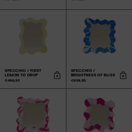
SPECCHIO / FIRST
SPECCHIO /
LEMON TO DROP
BRIGHTNESS OF BLISS
Aggiungi al carrello
Aggiu
€466,95
€639,95