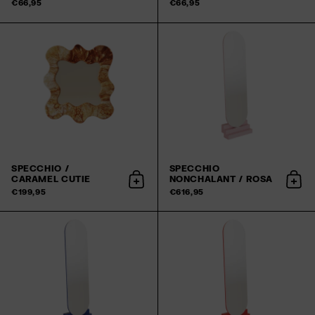
€66,95
€66,95
SPECCHIO /
SPECCHIO
CARAMEL CUTIE
NONCHALANT / ROSA
Aggiungi al carrello
Aggi
€199,95
€616,95