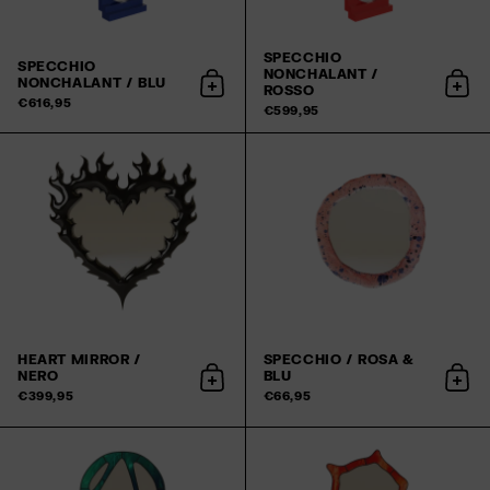
SPECCHIO
SPECCHIO
NONCHALANT /
NONCHALANT / BLU
ROSSO
Aggiungi al carrello
Aggi
€616,95
€599,95
HEART MIRROR /
SPECCHIO / ROSA &
NERO
BLU
Aggiungi al carrello
Aggiu
€399,95
€66,95