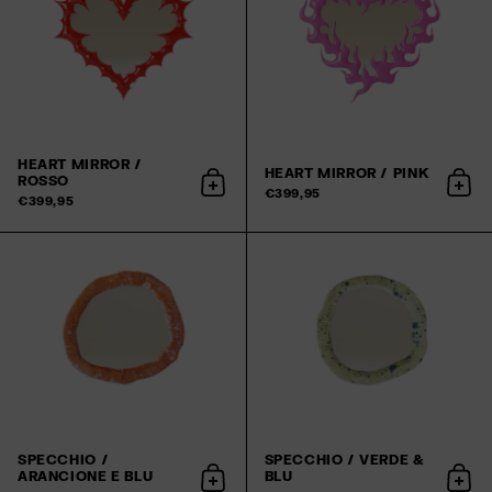
HEART MIRROR /
HEART MIRROR / PINK
ROSSO
Aggiungi al carrello
Aggiu
€399,95
€399,95
SPECCHIO /
SPECCHIO / VERDE &
ARANCIONE E BLU
BLU
Aggiungi al carrello
Aggiu