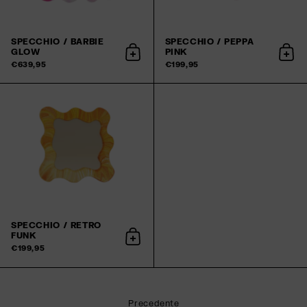
SPECCHIO / BARBIE
SPECCHIO / PEPPA
GLOW
PINK
Aggiungi al carrello
Aggiu
€639,95
€199,95
SPECCHIO / RETRO
FUNK
Aggiungi al carrello
€199,95
Precedente