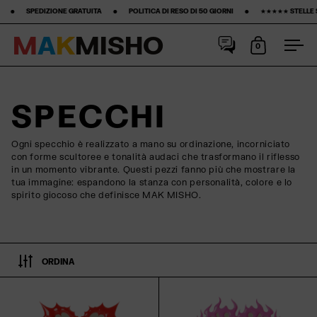
PEDIZIONE GRATUITA ‎ ‎ ‎ ‎ ‎ ‎ ‎ •‎ ‎ ‎ ‎ ‎ ‎ ‎ ‎ POLITICA DI RESO DI 50 GIORNI ‎ ‎ ‎ ‎ ‎ ‎ ‎ •‎ ‎ ‎ ‎ ‎ ‎ ‎ ‎ ★★★★★ STELLE SU GOOGLE ‎ ‎ ‎ ‎ ‎ ‎ ‎ •‎
M
A
K
M
I
S
H
O
0
Apri carrell
Apri
Salta al contenuto
SPECCHI
Ogni specchio è realizzato a mano su ordinazione, incorniciato
con forme scultoree e tonalità audaci che trasformano il riflesso
in un momento vibrante. Questi pezzi fanno più che mostrare la
tua immagine: espandono la stanza con personalità, colore e lo
spirito giocoso che definisce MAK MISHO.
ORDINA