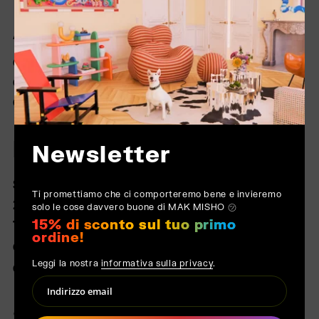
AZIENDA
CHI SIAMO
CONTATTO
CONDIZIONI GENERALI
MAK MISHO
Newsletter
STRANDVEJEN 73, 3°,
Ti promettiamo che ci comporteremo bene e invieremo
2900 HELLERUP
solo le cose davvero buone di MAK MISHO ㋡
15% di sconto sul tuo primo
TELEFONO +45 60483885
ordine!
CONTACT@MAKMISHO.COM
Leggi la nostra
informativa sulla privacy
.
CVR: 43038338
SEGUICI