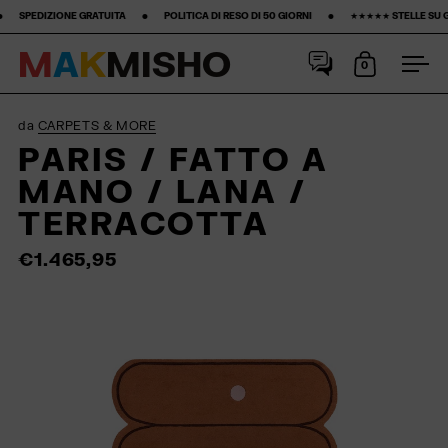
 ‎ ‎ •‎ ‎ ‎ ‎ ‎ ‎ ‎ ‎ POLITICA DI RESO DI 50 GIORNI ‎ ‎ ‎ ‎ ‎ ‎ ‎ •‎ ‎ ‎ ‎ ‎ ‎ ‎ ‎ ★★★★★ STELLE SU GOOGLE ‎ ‎ ‎ ‎ ‎ ‎ ‎ •‎ ‎ ‎ ‎ ‎ ‎ ‎ ‎15% PRIMO ACQU
M
A
K
M
I
S
H
O
0
Apri carrell
Apri
Salta al contenuto
da
CARPETS & MORE
PARIS / FATTO A
MANO / LANA /
TERRACOTTA
€1.465,95