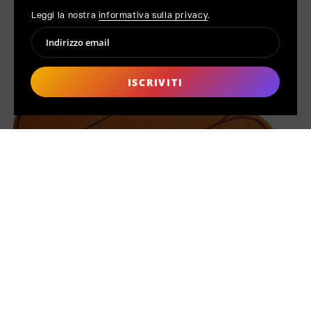
Leggi la nostra
informativa sulla privacy
.
ISCRIVITI
FATTO SU
ORDINAZIONE
Distinto dalla produzione di massa, ogni prodotto di MAK MISHO
è realizzato a mano solo dopo che il tuo ordine è stato effettuato.
Questo approccio consapevole garantisce qualità, riduce gli
sprechi e sottolinea il nostro impegno per una produzione etica.