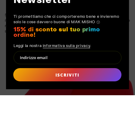
Sotto il suo morbido e vivace rivestimento, Moss si basa su un
Ti promettiamo che ci comporteremo bene e invieremo
robusto nucleo in legno massello e metallo. Progettato per durare
solo le cose davvero buone di MAK MISHO ㋡
nel tempo, sostiene la sua estetica dinamica con un'integrità
15% di sconto sul tuo primo
strutturale duratura.
ordine!
Leggi la nostra
informativa sulla privacy
.
ISCRIVITI