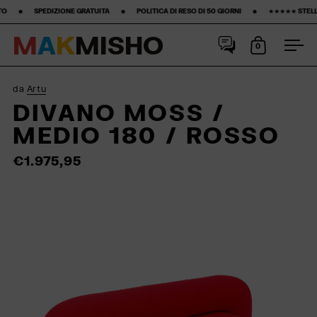
 ‎ ‎ ‎ ‎ ‎ ‎ ‎ •‎ ‎ ‎ ‎ ‎ ‎ ‎ ‎ POLITICA DI RESO DI 50 GIORNI ‎ ‎ ‎ ‎ ‎ ‎ ‎ •‎ ‎ ‎ ‎ ‎ ‎ ‎ ‎ ★★★★★ STELLE SU GOOGLE ‎ ‎ ‎ ‎ ‎ ‎ ‎ •‎ ‎ ‎ ‎ ‎ ‎ ‎ ‎15%
M
A
K
M
I
S
H
O
0
Apri carrell
Apri
Salta al contenuto
da
Artu
DIVANO MOSS /
MEDIO 180 / ROSSO
€1.975,95