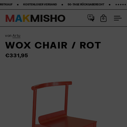
OSTENLOSER VERSAND ‎ ‎ ‎ ‎ ‎ ‎ ‎ •‎ ‎ ‎ ‎ ‎ ‎ ‎ ‎ 50-TAGE RÜCKGABERECHT ‎ ‎ ‎ ‎ ‎ ‎ ‎ •‎ ‎ ‎ ‎ ‎ ‎ ‎ ‎ ★★★★★ STARS AUF GOOGLE ‎ ‎ ‎ ‎ ‎ ‎ ‎ •‎ ‎ ‎ ‎ ‎
M
A
K
M
I
S
H
O
0
Warenkorb
Men
Skip to content
von
Artu
WOX CHAIR / ROT
€331,95