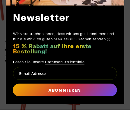
Newsletter
Wir versprechen Ihnen, dass wir uns gut benehmen und
nur die wirklich guten MAK MISHO Sachen senden ㋡
Die Haltbarkeit und Widerstandsfähigkeit von Eschenholz
15 % Rabatt auf Ihre erste
machen Wox Red ideal für stark frequentierte Bereiche.
Bestellung!
Entwickelt, um intensiver Nutzung standzuhalten, unterstützt
seine Struktur sowohl ästhetische Langlebigkeit als auch
funktionale Zuverlässigkeit.
Lesen Sie unsere
Datenschutzrichtlinie
.
ABONNIEREN