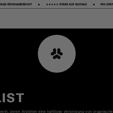
 ‎ ‎ ★★★★★ STARS AUF GOOGLE ‎ ‎ ‎ ‎ ‎ ‎ ‎ •‎ ‎ ‎ ‎ ‎ ‎ ‎ ‎15% ERSTKAUF‎ ‎ ‎ ‎ ‎ ‎ ‎ ‎ •‎ ‎ ‎ ‎ ‎ ‎ ‎ ‎ KOSTENLOSER VERSAN
LIST
gnerin, deren Arbeiten eine nahtlose Verbindung von organisch