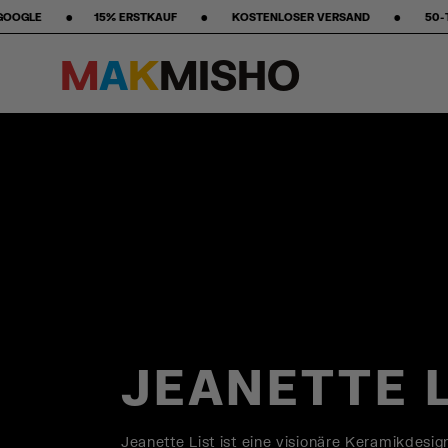
‎ ‎ •‎ ‎ ‎ ‎ ‎ ‎ ‎ ‎ KOSTENLOSER VERSAND ‎ ‎ ‎ ‎ ‎ ‎ ‎ •‎ ‎ ‎ ‎ ‎ ‎ ‎ ‎ 50-TAGE RÜCKGABERECHT ‎ ‎ ‎ ‎ ‎ ‎ ‎ •‎ ‎ ‎ ‎ ‎ ‎
M
A
K
M
I
S
H
O
Skip to content
JEANETTE 
Jeanette List ist eine visionäre Keramikdesi