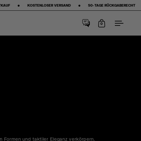
D ‎ ‎ ‎ ‎ ‎ ‎ ‎ •‎ ‎ ‎ ‎ ‎ ‎ ‎ ‎ 50-TAGE RÜCKGABERECHT ‎ ‎ ‎ ‎ ‎ ‎ ‎ •‎ ‎ ‎ ‎ ‎ ‎ ‎ ‎ ★★★★★ STARS AUF GOOGLE ‎ ‎ ‎ ‎ ‎ ‎
0
Warenkorb
Menu
en Formen und taktiler Eleganz verkörpern.