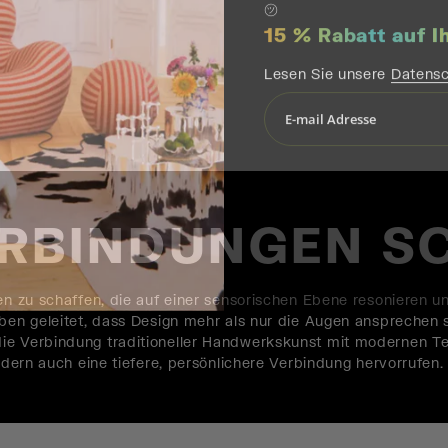
15 % Rabatt auf I
Lesen Sie unsere
Datensc
ERBINDUNGEN S
ken zu schaffen, die auf einer sensorischen Ebene resonieren 
ben geleitet, dass Design mehr als nur die Augen ansprechen sol
ie Verbindung traditioneller Handwerkskunst mit modernen Tec
ondern auch eine tiefere, persönlichere Verbindung hervorrufen.