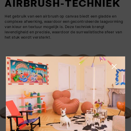
AIRBRUSH-TECHNIEK
Het gebruik van een airbrush op canvas biedt een gladde en
complexe afwerking, waardoor een gecontroleerde laagvorming
van kleur en textuur mogelijk is. Deze techniek brengt
levendigheid en precisie, waardoor de surrealistische sfeer van
het stuk wordt versterkt.
Zijbalk slu