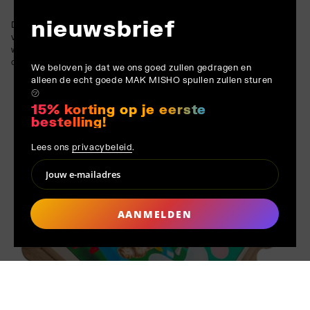
nieuwsbrief
De gedurfde contrasten tussen zachte gradaties en scherpe
vormen weerspiegelen Hvidtfeldt's beheersing van de airbrush,
waardoor een naadloze mix van abstractie en symboliek
ontstaat.
We beloven je dat we ons goed zullen gedragen en
alleen de echt goede MAK MISHO spullen zullen sturen
㋡
15% korting op je eerste
bestelling!
Lees ons
privacybeleid
.
AANMELDEN