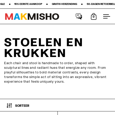
‎ ‎15% EERSTE AANKOOP‎ ‎ ‎ ‎ ‎ ‎ ‎ ‎ •‎ ‎ ‎ ‎ ‎ ‎ ‎ ‎ GRATIS VERZENDING ‎ ‎ ‎ ‎ ‎ ‎ ‎ •‎ ‎ ‎ ‎ ‎ ‎ ‎ ‎ 50-DAGEN RETOERBELEID ‎ ‎ ‎ ‎ ‎ ‎ ‎ •‎ ‎ ‎ ‎ ‎ 
M
A
K
M
I
S
H
O
0
Winkelwag
Men
Meteen naar de content
STOELEN EN
KRUKKEN
Each chair and stool is handmade to order, shaped with
sculptural lines and radiant hues that energize any room. From
playful silhouettes to bold material contrasts, every design
transforms the simple act of sitting into an expressive, vibrant
experience that feels uniquely yours.
SORTEER