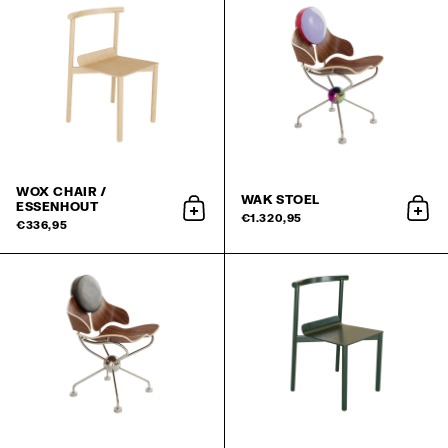
WOX CHAIR /
WAK STOEL
ESSENHOUT
aan winkelwagen toevoegen
aan
€1.320,95
€336,95