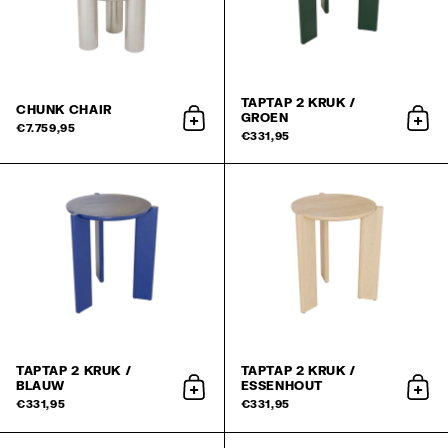
TAPTAP 2 KRUK /
CHUNK CHAIR
GROEN
aan winkelwagen toevoegen
aan 
€7.759,95
€331,95
TAPTAP 2 KRUK /
TAPTAP 2 KRUK /
BLAUW
ESSENHOUT
aan winkelwagen toevoegen
aan 
€331,95
€331,95