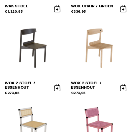
WAK STOEL
WOX CHAIR / GROEN
aan winkelwagen toevoegen
aan 
€1.320,95
€336,95
WOX 2 STOEL /
WOX 2 STOEL /
ESSENHOUT
ESSENHOUT
aan winkelwagen toevoegen
aan
€273,95
€273,95