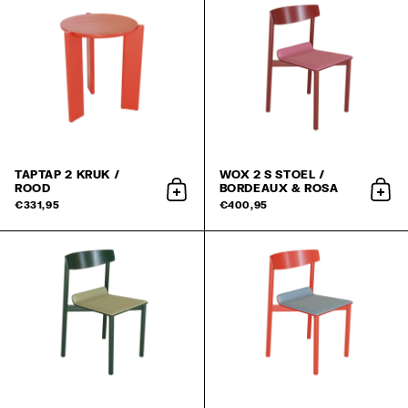
TAPTAP 2 KRUK /
WOX 2 S STOEL /
ROOD
BORDEAUX & ROSA
aan winkelwagen toevoegen
aan 
€331,95
€400,95