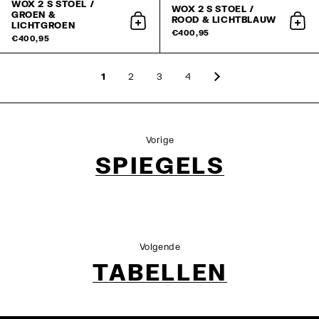
WOX 2 S STOEL /
WOX 2 S STOEL /
GROEN &
ROOD & LICHTBLAUW
LICHTGROEN
aan winkelwagen toevoegen
aan 
€400,95
€400,95
1
2
3
4
Vorige
SPIEGELS
Volgende
TABELLEN