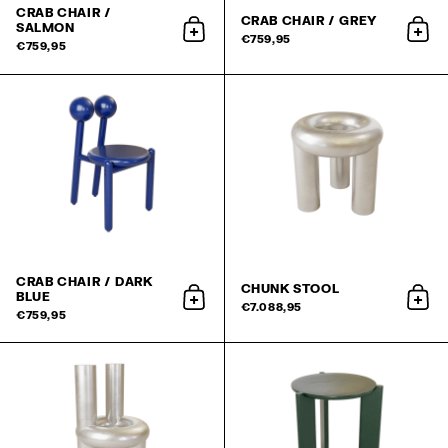
CRAB CHAIR /
CRAB CHAIR / GREY
SALMON
aan winkelwagen toevoegen
aan 
€759,95
€759,95
CRAB CHAIR / DARK
CHUNK STOOL
BLUE
aan winkelwagen toevoegen
aan 
€7.088,95
€759,95