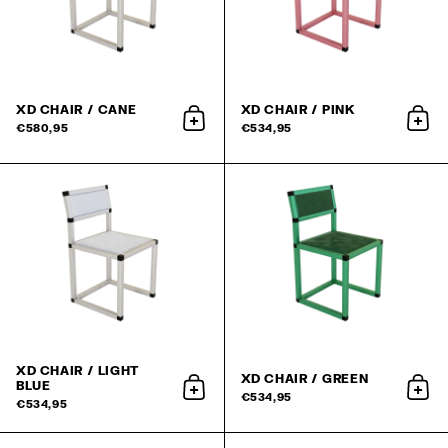
XD CHAIR / CANE
XD CHAIR / PINK
aan winkelwagen toevoegen
aan
€580,95
€534,95
XD CHAIR / LIGHT
XD CHAIR / GREEN
BLUE
aan winkelwagen toevoegen
aan
€534,95
€534,95