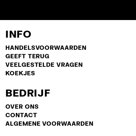
INFO
Zijbalk slu
HANDELSVOORWAARDEN
GEEFT TERUG
VEELGESTELDE VRAGEN
KOEKJES
BEDRIJF
OVER ONS
nieuwsbrief
CONTACT
ALGEMENE VOORWAARDEN
We beloven je dat we ons goed zullen gedragen en
alleen de echt goede MAK MISHO spullen zullen sturen