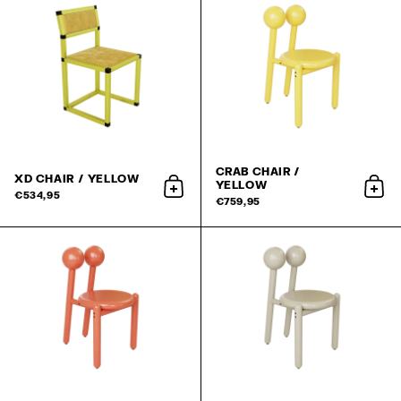
CRAB CHAIR /
XD CHAIR / YELLOW
YELLOW
aan winkelwagen toevoegen
aan 
€534,95
€759,95