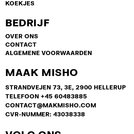
KOEKJES
BEDRIJF
OVER ONS
CONTACT
ALGEMENE VOORWAARDEN
nieuwsbrief
MAAK MISHO
We beloven je dat we ons goed zullen gedragen en
STRANDVEJEN 73, 3E, 2900 HELLERUP
alleen de echt goede MAK MISHO spullen zullen sturen
㋡
TELEFOON +45 60483885
15% korting op je eerste
bestelling!
CONTACT@MAKMISHO.COM
CVR-NUMMER: 43038338
Lees ons
privacybeleid
.