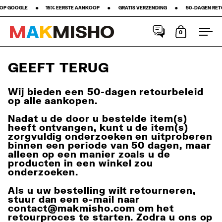
 ‎ •‎ ‎ ‎ ‎ ‎ ‎ ‎ ‎15% EERSTE AANKOOP‎ ‎ ‎ ‎ ‎ ‎ ‎ ‎ •‎ ‎ ‎ ‎ ‎ ‎ ‎ ‎ GRATIS VERZENDING ‎ ‎ ‎ ‎ ‎ ‎ ‎ •‎ ‎ ‎ ‎ ‎ ‎ ‎ ‎ 50-DAGEN RETOERBELEID ‎ ‎ ‎ ‎ ‎
M
A
K
M
I
S
H
O
0
Winkelwag
Men
Meteen naar de content
GEEFT TERUG
Wij bieden een
50-dagen retourbeleid
op alle aankopen.
Nadat u de door u bestelde item(s)
heeft ontvangen, kunt u de item(s)
zorgvuldig onderzoeken en uitproberen
binnen een periode van 50 dagen, maar
alleen op een manier zoals u de
producten in een winkel zou
onderzoeken.
Als u uw bestelling wilt retourneren,
stuur dan een e-mail naar
contact@makmisho.com
om het
retourproces te starten. Zodra u ons op