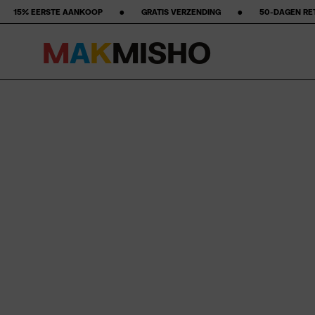
‎ ‎ •‎ ‎ ‎ ‎ ‎ ‎ ‎ ‎ GRATIS VERZENDING ‎ ‎ ‎ ‎ ‎ ‎ ‎ •‎ ‎ ‎ ‎ ‎ ‎ ‎ ‎ 50-DAGEN RETOERBELEID ‎ ‎ ‎ ‎ ‎ ‎ ‎ •‎ ‎ ‎ ‎ ‎ ‎ ‎ 
M
A
K
M
I
S
H
O
Meteen naar de content