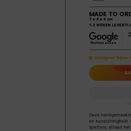
MADE TO OR
7 x 4 x 4 cm
1-2 WEKEN LEVERTI
Designer bijna 
AA
Deze handgemaakte
en kunstzinnigheid.
spetters, straalt he