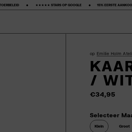
‎ ★★★★★ STARS OP GOOGLE ‎ ‎ ‎ ‎ ‎ ‎ ‎ •‎ ‎ ‎ ‎ ‎ ‎ ‎ ‎15% EERSTE AANKOOP‎ ‎ ‎ ‎ ‎ ‎ ‎ ‎ •‎ ‎ ‎ ‎ ‎ ‎ ‎ ‎ GRATIS VERZENDING
op
Emilie Holm Atel
KAA
/ WI
€34,95
Selecteer Ma
Klein
Groot