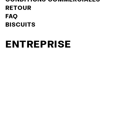
RETOUR
FAQ
BISCUITS
ENTREPRISE
À PROPOS DE NOUS
CONTACT
CONDITIONS GÉNÉRALES
MAK MISHO
STRANDVEJEN 73, 3ÈME,
2900 HELLERUP
TÉLÉPHONE +45 60483885