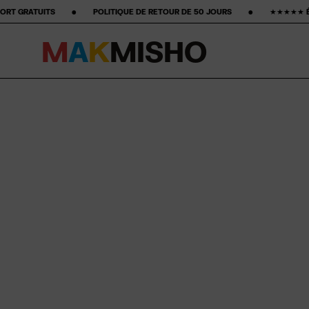
‎ ‎ POLITIQUE DE RETOUR DE 50 JOURS ‎ ‎ ‎ ‎ ‎ ‎ ‎ •‎ ‎ ‎ ‎ ‎ ‎ ‎ ‎ ★★★★★ ÉTOILES SUR GOOGLE ‎ ‎ ‎ ‎ ‎ ‎ ‎ •‎ ‎ ‎ ‎ ‎ ‎
M
A
K
M
I
S
H
O
Skip to content