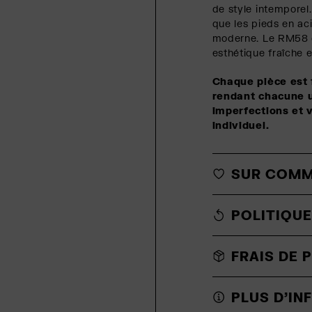
de style intemporel.
que les pieds en ac
moderne. Le RM58 o
esthétique fraîche 
Chaque pièce est 
rendant chacune u
imperfections et 
individuel.
SUR COM
POLITIQUE
FRAIS DE 
PLUS D'I