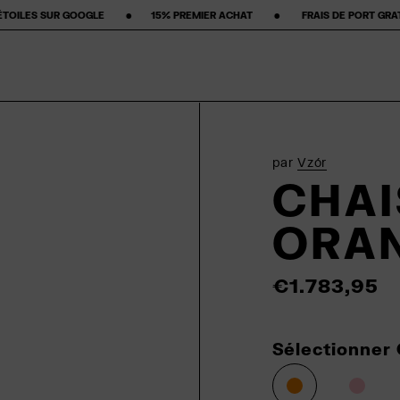
 ‎ ‎15% PREMIER ACHAT‎ ‎ ‎ ‎ ‎ ‎ ‎ ‎ •‎ ‎ ‎ ‎ ‎ ‎ ‎ ‎ FRAIS DE PORT GRATUITS ‎ ‎ ‎ ‎ ‎ ‎ ‎ •‎ ‎ ‎ ‎ ‎ ‎ ‎ ‎ POLITIQUE 
par
Vzór
CHAI
ORA
€1.783,95
Sélectionner