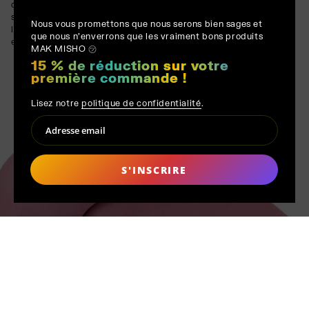
qualité supérieure et de composants métalliques, offrant une
stabilité inébranlable. Les matériaux choisis reflètent
Nous vous promettons que nous serons bien sages et
l'engagement d'Artu envers la longévité et un savoir-faire
que nous n'enverrons que les vraiment bons produits
exceptionnel.
MAK MISHO ㋡
15 % de réduction sur votre
première commande !
Lisez notre
politique de confidentialité
.
S'INSCRIRE
FABRIQUÉ SUR
COMMANDE