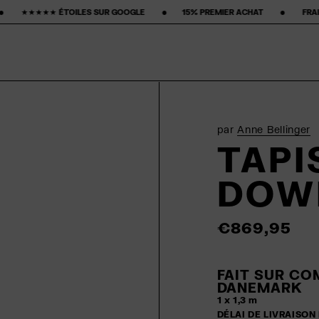
‎ ‎ ‎ ‎ ‎ •‎ ‎ ‎ ‎ ‎ ‎ ‎ ‎15% PREMIER ACHAT‎ ‎ ‎ ‎ ‎ ‎ ‎ ‎ •‎ ‎ ‎ ‎ ‎ ‎ ‎ ‎ FRAIS DE PORT GRATUITS ‎ ‎ ‎ ‎ ‎ ‎ ‎ •‎ ‎ 
par
Anne Bellinger
TAPI
DOW
€869,95
FAIT SUR CO
DANEMARK
1 x 1,3 m
DÉLAI DE LIVRAISON 