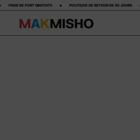
 ‎ ‎ ‎ ‎ •‎ ‎ ‎ ‎ ‎ ‎ ‎ ‎ POLITIQUE DE RETOUR DE 50 JOURS ‎ ‎ ‎ ‎ ‎ ‎ ‎ •‎ ‎ ‎ ‎ ‎ ‎ ‎ ‎ ★★★★★ ÉTOILES SUR GOOGLE ‎ ‎ 
M
A
K
M
I
S
H
O
Skip to content