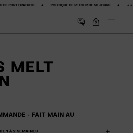
‎ ‎ ‎ ‎ ‎ ‎ POLITIQUE DE RETOUR DE 50 JOURS ‎ ‎ ‎ ‎ ‎ ‎ ‎ •‎ ‎ ‎ ‎ ‎ ‎ ‎ ‎ ★★★★★ ÉTOILES SUR GOOGLE ‎ ‎ ‎ ‎ ‎ ‎ ‎ •‎ 
0
Ouvrir le panier
Ouvrir le
S MELT
N
MMANDE - FAIT MAIN AU
DE 1 À 2 SEMAINES