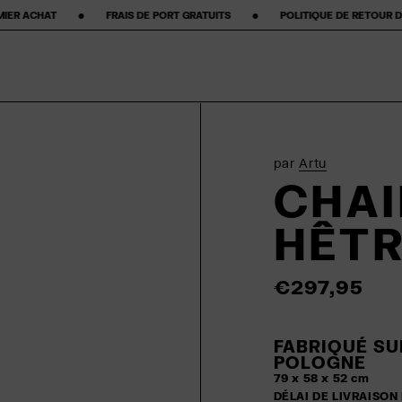
AIS DE PORT GRATUITS ‎ ‎ ‎ ‎ ‎ ‎ ‎ •‎ ‎ ‎ ‎ ‎ ‎ ‎ ‎ POLITIQUE DE RETOUR DE 50 JOURS ‎ ‎ ‎ ‎ ‎ ‎ ‎ •‎ ‎ ‎ ‎ ‎ ‎ ‎ ‎ ★★
par
Artu
CHAI
HÊT
€297,95
FABRIQUÉ SU
POLOGNE
79 x 58 x 52 cm
DÉLAI DE LIVRAISON