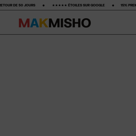
 ‎ ‎ ‎ ‎ ‎ ★★★★★ ÉTOILES SUR GOOGLE ‎ ‎ ‎ ‎ ‎ ‎ ‎ •‎ ‎ ‎ ‎ ‎ ‎ ‎ ‎15% PREMIER ACHAT‎ ‎ ‎ ‎ ‎ ‎ ‎ ‎ •‎ ‎ ‎ ‎ ‎ ‎ ‎ ‎ FR
M
A
K
M
I
S
H
O
Skip to content