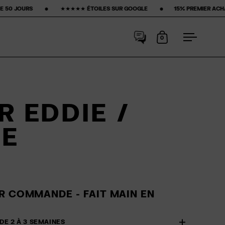
★★★ ÉTOILES SUR GOOGLE ‎ ‎ ‎ ‎ ‎ ‎ ‎ •‎ ‎ ‎ ‎ ‎ ‎ ‎ ‎
15% PREMIER ACHAT‎ ‎ ‎ ‎ ‎ ‎ ‎ ‎ •‎ ‎ ‎ ‎ ‎ ‎ ‎ ‎ FRAIS DE PORT G
0
Ouvrir le panier
Ouvrir le
R EDDIE /
RE
R COMMANDE - FAIT MAIN EN
 DE 2 À 3 SEMAINES