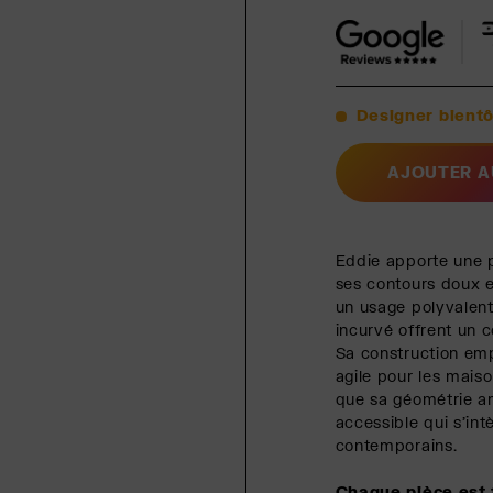
Designer bientô
AJOUTER A
Eddie apporte une 
ses contours doux e
un usage polyvalen
incurvé offrent un c
Sa construction emp
agile pour les maiso
que sa géométrie am
accessible qui s'in
contemporains.
Chaque pièce est 