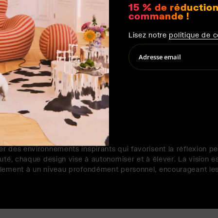
15 % de réduction
commande !
Lisez notre
politique de c
 L'INDIVIDUALIT
E DESIGN
 des environnements inspirants qui favorisent la réflexion pers
auté, chaque design vise à autonomiser et à élever. La vision 
lement à un niveau profondément personnel, encourageant les 