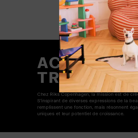
ACCUEILLIR
TRAVERS L
Chez Riks Copenhagen, la mission est de créer
S'inspirant de diverses expressions de la be
remplissent une fonction, mais résonnent éga
uniques et leur potentiel de croissance.