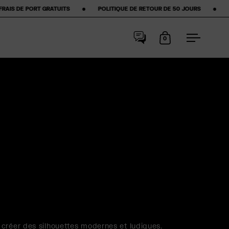
TIQUE DE RETOUR DE 50 JOURS ‎ ‎ ‎ ‎ ‎ ‎ ‎ •‎ ‎ ‎ ‎ ‎ ‎ ‎ ‎ ★★★★★ ÉTOILES SUR GOOGLE ‎ ‎ ‎ ‎ ‎ ‎ ‎ •‎ ‎ ‎ ‎ ‎ ‎ ‎ ‎
15%
0
Ouvrir le panier
Ouvrir le
créer des silhouettes modernes et ludiques.