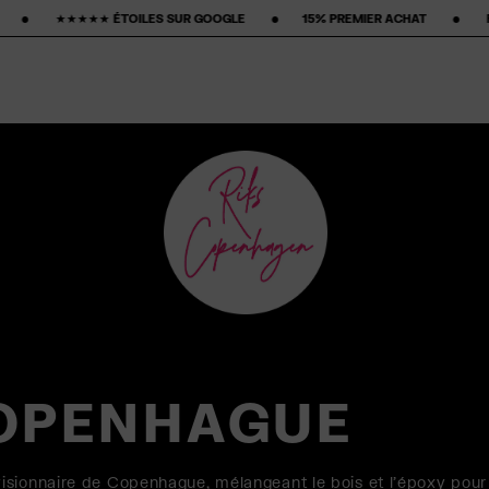
 ‎ ‎ ‎ ‎ ‎15% PREMIER ACHAT‎ ‎ ‎ ‎ ‎ ‎ ‎ ‎ •‎ ‎ ‎ ‎ ‎ ‎ ‎ ‎ FRAIS DE PORT GRATUITS ‎ ‎ ‎ ‎ ‎ ‎ ‎ •‎ ‎ ‎ ‎ ‎ ‎ ‎ ‎ POLI
OPENHAGUE
isionnaire de Copenhague, mélangeant le bois et l'époxy pour 