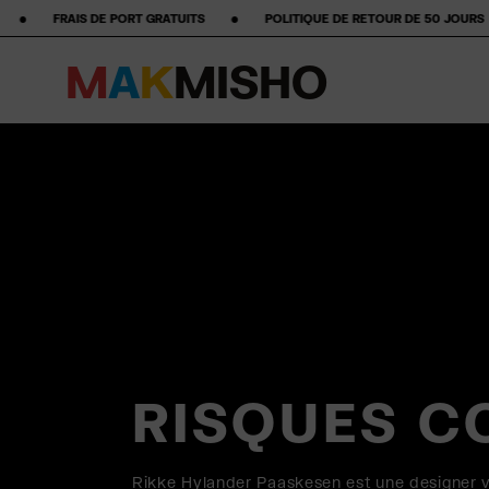
‎ ‎ ‎ ‎ ‎ POLITIQUE DE RETOUR DE 50 JOURS ‎ ‎ ‎ ‎ ‎ ‎ ‎ •‎ ‎ ‎ ‎ ‎ ‎ ‎ ‎ ★★★★★ ÉTOILES SUR GOOGLE ‎ ‎ ‎ ‎ ‎ ‎ ‎ •‎ ‎ ‎
M
A
K
M
I
S
H
O
Skip to content
RISQUES C
Rikke Hylander Paaskesen est une designer v