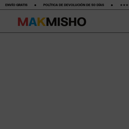
 •‎ ‎ ‎ ‎ ‎ ‎ ‎ ‎ POLÍTICA DE DEVOLUCIÓN DE 50 DÍAS ‎ ‎ ‎ ‎ ‎ ‎ ‎ •‎ ‎ ‎ ‎ ‎ ‎ ‎ ‎ ★★★★★ ESTRELLAS EN GOOGLE ‎ ‎ ‎ ‎ ‎ 
M
A
K
M
I
S
H
O
Saltar al contenido