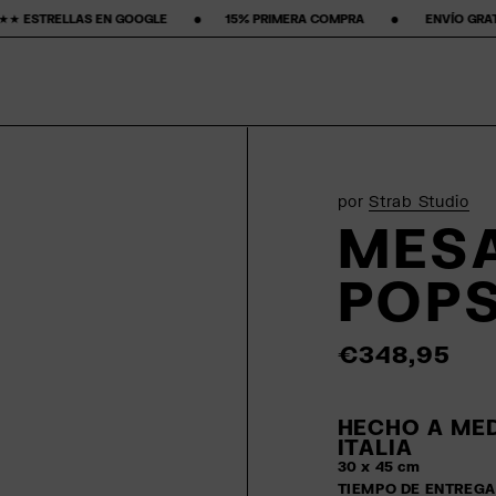
‎ ‎ •‎ ‎ ‎ ‎ ‎ ‎ ‎ ‎15% PRIMERA COMPRA‎ ‎ ‎ ‎ ‎ ‎ ‎ ‎ •‎ ‎ ‎ ‎ ‎ ‎ ‎ ‎ ENVÍO GRATIS ‎ ‎ ‎ ‎ ‎ ‎ ‎ •‎ ‎ ‎ ‎ ‎ ‎ ‎ ‎ POLÍ
por
Strab Studio
MESA
POPS
€348,95
HECHO A MED
ITALIA
30 x 45 cm
TIEMPO DE ENTREGA