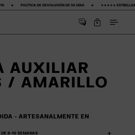
TICA DE DEVOLUCIÓN DE 50 DÍAS ‎ ‎ ‎ ‎ ‎ ‎ ‎ •‎ ‎ ‎ ‎ ‎ ‎ ‎ ‎ ★★★★★ ESTRELLAS EN GOOGLE ‎ ‎ ‎ ‎ ‎ ‎ ‎ •‎ ‎ ‎ ‎ ‎ ‎ ‎ ‎
15
0
Abrir carrito
Abrir me
 AUXILIAR
 / AMARILLO
IDA - ARTESANALMENTE EN
 DE 8-10 SEMANAS