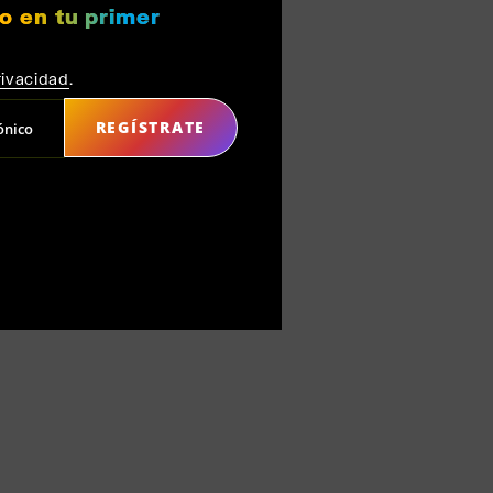
o en tu primer
rivacidad
.
REGÍSTRATE