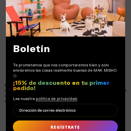
Boletín
Te prometemos que nos comportaremos bien y solo
enviaremos las cosas realmente buenas de MAK MISHO
㋡
¡15% de descuento en tu primer
Esta combinación de materiales crea un juego visual, con bordes
pedido!
metálicos afilados contrarrestados por la tranquila transparencia
del vidrio. Un equilibrio entre la ligereza visual y la fuerza
Lea nuestra
política de privacidad
.
estructural.
REGÍSTRATE