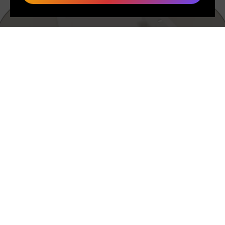
HECHO A MEDIDA
A diferencia de la producción en masa, cada producto en MAK
MISHO se elabora a mano solo después de realizar tu pedido.
Este enfoque consciente garantiza calidad, reduce el
desperdicio y subraya nuestro compromiso con una producción
ética. Además, cada pieza se crea de manera única solo para ti,
asegurando que no haya dos piezas exactamente iguales,
brindándote, como cliente, un toque verdaderamente personal
del artesano.