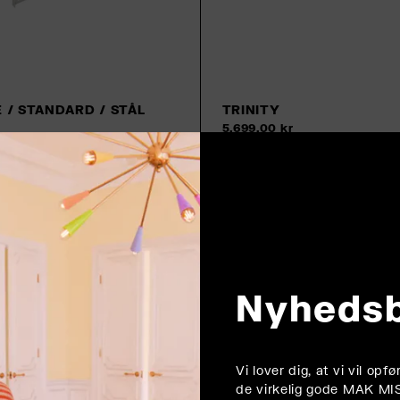
/ STANDARD / STÅL
TRINITY
5.699,00 kr
Nyheds
Vi lover dig, at vi vil op
de virkelig gode MAK MI