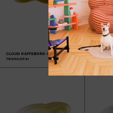
CLOUD KAFFEBORD / LAV / GUL
CLOUD KAF
79.000,00 kr
79.000,00 k