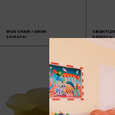
WOX CHAIR / GRØN
VÆGHYLDE 
Tilføj til kurv
2.549,00 kr
8.625,00 kr