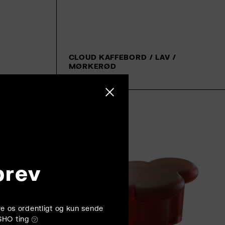
CLOUD KAFFEBORD / LAV /
MØRKERØD
Tilføj til kurv
79.000,00 kr
Luk sidebjælke
brev
føre os ordentligt og kun sende
SHO ting ㋡