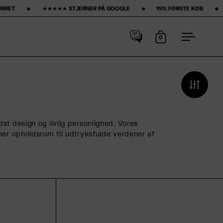
TJERNER PÅ GOOGLE ‎ ‎ ‎ ‎ ‎ ‎ ‎ •‎ ‎ ‎ ‎ ‎ ‎ ‎ ‎15% FØRSTE KØB‎ ‎ ‎ ‎ ‎ ‎ ‎ ‎ •‎ ‎ ‎ ‎ ‎ ‎ ‎ ‎ GRATIS FRAGT ‎ ‎ ‎ ‎ ‎ ‎ ‎ •‎ ‎ ‎
0
Åbn kurv
Åbn men
t design og livlig personlighed. Vores
ner opholdsrum til udtryksfulde verdener af