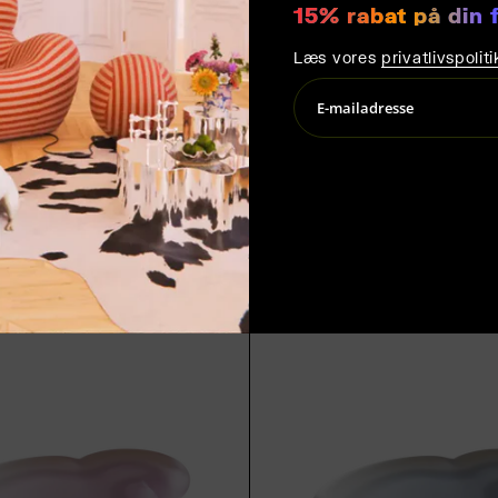
15% rabat på din 
Læs vores
privatlivspoliti
CLOUD KAFFEBORD / LAV
FEBORD / LAV / PINK
LYSEBLÅ
r
79.000,00 kr