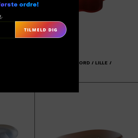
første ordre!
k
.
TILMELD DIG
 /
CLOUD KAFFEBORD / LILLE /
MØRKERØD
32.900,00 kr