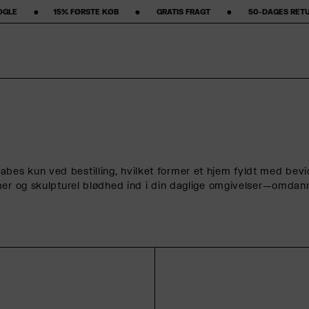
 ‎ ‎ ‎ ‎ ‎ •‎ ‎ ‎ ‎ ‎ ‎ ‎ ‎ GRATIS FRAGT ‎ ‎ ‎ ‎ ‎ ‎ ‎ •‎ ‎ ‎ ‎ ‎ ‎ ‎ ‎ 50-DAGES RETURRET ‎ ‎ ‎ ‎ ‎ ‎ ‎ •‎ ‎ ‎ ‎ ‎ ‎ ‎ ‎ ★★★★★ S
s kun ved bestilling, hvilket former et hjem fyldt med bevids
mer og skulpturel blødhed ind i din daglige omgivelser—omdan