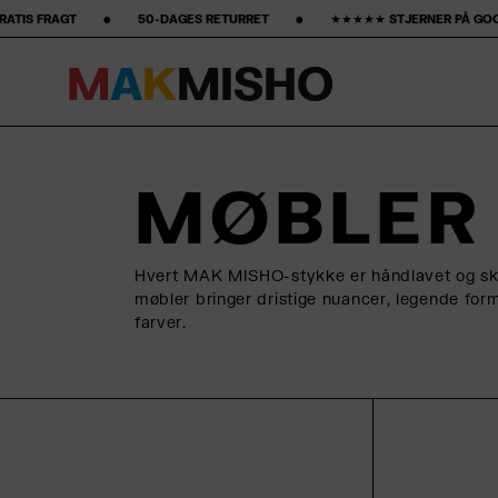
‎ ‎ 50-DAGES RETURRET ‎ ‎ ‎ ‎ ‎ ‎ ‎ •‎ ‎ ‎ ‎ ‎ ‎ ‎ ‎ ★★★★★ STJERNER PÅ GOOGLE ‎ ‎ ‎ ‎ ‎ ‎ ‎ •‎ ‎ ‎ ‎ ‎ ‎ ‎ ‎15% FØRSTE KØB‎ ‎ ‎
M
A
K
M
I
S
H
O
Spring til indhold
MØBLER
Hvert MAK MISHO-stykke er håndlavet og skabe
møbler bringer dristige nuancer, legende for
farver.