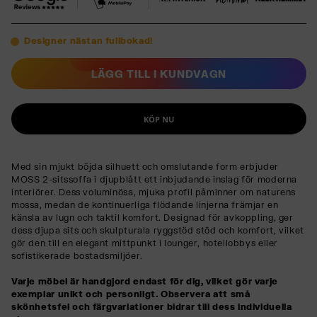
Designer nästan fullbokad!
LÄGG TILL I KUNDVAGN
KÖP NU
Med sin mjukt böjda silhuett och omslutande form erbjuder
MOSS 2-sitssoffa i djupblått ett inbjudande inslag för moderna
interiörer. Dess voluminösa, mjuka profil påminner om naturens
mossa, medan de kontinuerliga flödande linjerna främjar en
känsla av lugn och taktil komfort. Designad för avkoppling, ger
dess djupa sits och skulpturala ryggstöd stöd och komfort, vilket
gör den till en elegant mittpunkt i lounger, hotellobbys eller
sofistikerade bostadsmiljöer.
Varje möbel är handgjord endast för dig, vilket gör varje
exemplar unikt och personligt. Observera att små
skönhetsfel och färgvariationer bidrar till dess individuella