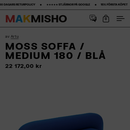
 ‎ ‎ ‎ ‎ ‎ ‎ ‎ •‎ ‎ ‎ ‎ ‎ ‎ ‎ ‎ ★★★★★ STJÄRNOR PÅ GOOGLE ‎ ‎ ‎ ‎ ‎ ‎ ‎ •‎ ‎ ‎ ‎ ‎ ‎ ‎ ‎15% FÖRSTA KÖPET‎ ‎ ‎ ‎ ‎ ‎ ‎ ‎ •‎ ‎ ‎ ‎ ‎ ‎ ‎ ‎ GRATIS FRAKT ‎ ‎ ‎
M
A
K
M
I
S
H
O
0
Öppna kun
Öpp
Hoppa till innehåll
av
Artu
MOSS SOFFA /
MEDIUM 180 / BLÅ
22 172,00 kr