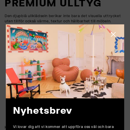
PREMIUM ULLTYG
Den djupblå ullklädseln berikar inte bara det visuella uttrycket
utan tillför också värme, textur och hållbarhet till möbeln.
Stäng sido
Nyhetsbrev
Vi lovar dig att vi kommer att uppföra oss väl och bara
Känd för sina andningsbara och hållbara egenskaper, inbjuder