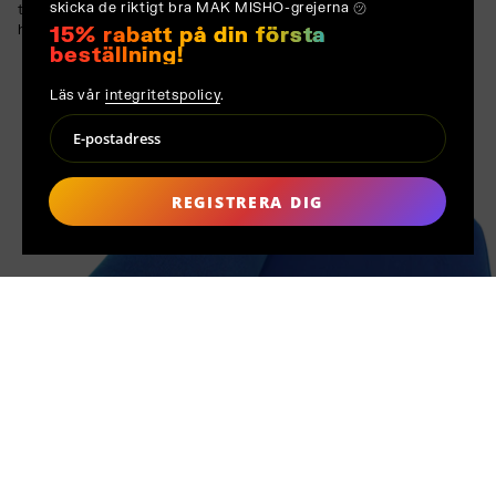
skicka de riktigt bra MAK MISHO-grejerna ㋡
tyget till en taktil upplevelse samtidigt som det säkerställer
hållbarhet som passar för områden med mycket trafik.
15% rabatt på din första
beställning!
Läs vår
integritetspolicy
.
REGISTRERA DIG
TILLVERKAS PÅ
BESTÄLLNING