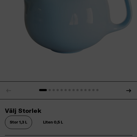
Välj Storlek
Stor 1,3 L
Liten 0,5 L