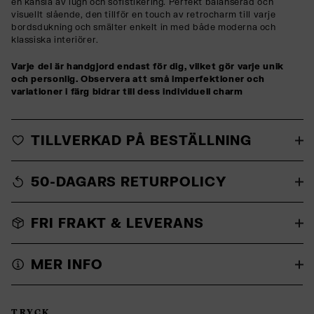
en känsla av lugn och sofistikering. Perfekt balanserad och
visuellt slående, den tillför en touch av retrocharm till varje
bordsdukning och smälter enkelt in med både moderna och
klassiska interiörer.
Varje del är handgjord endast för dig, vilket gör varje unik
och personlig. Observera att små imperfektioner och
variationer i färg bidrar till
dess
individuell charm
TILLVERKAD PÅ BESTÄLLNING
50-DAGARS RETURPOLICY
FRI FRAKT & LEVERANS
MER INFO
TRYCK