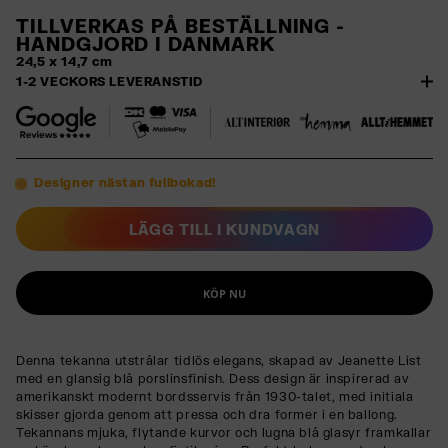
TILLVERKAS PÅ BESTÄLLNING -
HANDGJORD I DANMARK
24,5 x 14,7 cm
1-2 VECKORS LEVERANSTID
Designer nästan fullbokad!
LÄGG TILL I KUNDVAGN
KÖP NU
Denna tekanna utstrålar tidlös elegans, skapad av Jeanette List
med en glansig blå porslinsfinish. Dess design är inspirerad av
amerikanskt modernt bordsservis från 1930-talet, med initiala
skisser gjorda genom att pressa och dra former i en ballong.
Tekannans mjuka, flytande kurvor och lugna blå glasyr framkallar