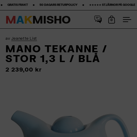
 ‎ •‎ ‎ ‎ ‎ ‎ ‎ ‎ ‎ 50 DAGARS RETURPOLICY ‎ ‎ ‎ ‎ ‎ ‎ ‎ •‎ ‎ ‎ ‎ ‎ ‎ ‎ ‎ ★★★★★ STJÄRNOR PÅ GOOGLE ‎ ‎ ‎ ‎ ‎ ‎ ‎ •‎ ‎ ‎ ‎ ‎ ‎ ‎ ‎15% FÖRSTA KÖPET‎ ‎ ‎ ‎ ‎ 
M
A
K
M
I
S
H
O
0
Öppna kun
Öpp
Hoppa till innehåll
av
Jeanette List
MANO TEKANNE /
STOR 1,3 L / BLÅ
2 239,00 kr