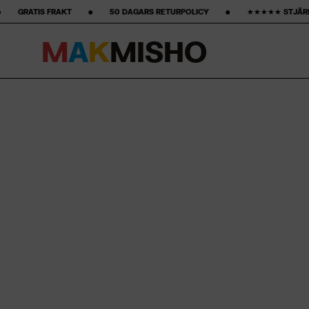
 ‎ ‎ •‎ ‎ ‎ ‎ ‎ ‎ ‎ ‎ 50 DAGARS RETURPOLICY ‎ ‎ ‎ ‎ ‎ ‎ ‎ •‎ ‎ ‎ ‎ ‎ ‎ ‎ ‎ ★★★★★ STJÄRNOR PÅ GOOGLE ‎ ‎ ‎ ‎ ‎ ‎ ‎ •‎ ‎ ‎ ‎ ‎
M
A
K
M
I
S
H
O
Hoppa till innehåll