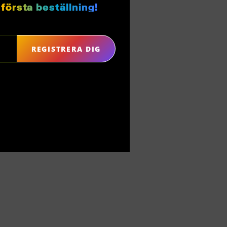
första beställning!
REGISTRERA DIG