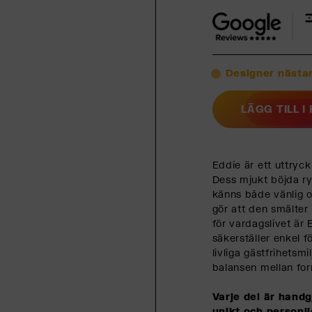
Designer nästan
LÄGG TILL 
Eddie är ett uttryck 
Dess mjukt böjda ry
känns både vänlig o
gör att den smälter 
för vardagslivet är 
säkerställer enkel f
livliga gästfrihetsmi
balansen mellan fo
Varje del är handg
unikt och personl