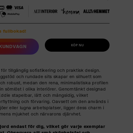
 fullbokad!
KÖP NU
I KUNDVAGN
för tillgänglig sofistikering och praktisk design.
ggstöd och rundade sits skapar en silhuett som
ch robust, medan den rena, minimalistiska profilen
in sömlöst i olika interiörer. Genomtänkt designad
Eddie stapelbar, lätt och mångsidig, vilket
örflyttning och förvaring. Oavsett om den används i
ljöer eller lugna arbetsplatser, ligger dess charm i
rmens mjukhet och närvarons djärvhet.
jord endast för dig, vilket gör varje exemplar
igt. Observera att små skönhetsfel och