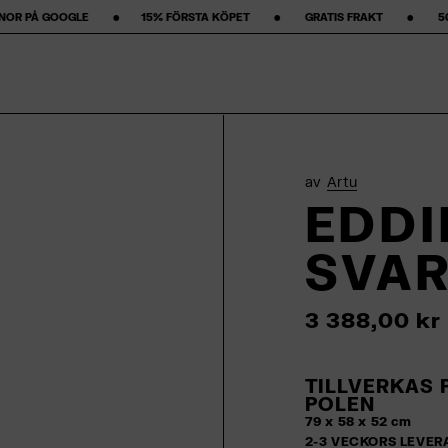
 ‎ ‎ ‎15% FÖRSTA KÖPET‎ ‎ ‎ ‎ ‎ ‎ ‎ ‎ •‎ ‎ ‎ ‎ ‎ ‎ ‎ ‎ GRATIS FRAKT ‎ ‎ ‎ ‎ ‎ ‎ ‎ •‎ ‎ ‎ ‎ ‎ ‎ ‎ ‎ 50 DAGARS RETURPOLICY ‎ ‎
av
Artu
EDDI
SVA
3 388,00 kr
TILLVERKAS 
POLEN
79 x 58 x 52 cm
2-3 VECKORS LEVER