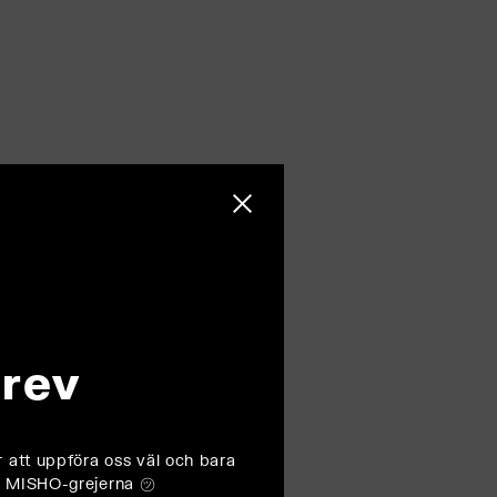
Stäng sidofältet
rev
r att uppföra oss väl och bara
AK MISHO-grejerna ㋡