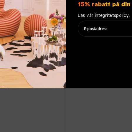
15% rabatt på din 
Läs vår
integritetspolicy
.