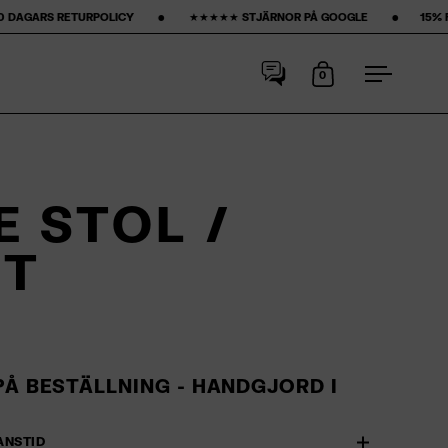
 ‎ ‎ ‎ ‎ ‎ •‎ ‎ ‎ ‎ ‎ ‎ ‎ ‎ ★★★★★ STJÄRNOR PÅ GOOGLE ‎ ‎ ‎ ‎ ‎ ‎ ‎ •‎ ‎ ‎ ‎ ‎ ‎ ‎ ‎
15% FÖRSTA KÖPET‎ ‎ ‎ ‎ ‎ ‎ ‎ ‎ •‎ ‎ ‎ ‎
0
Öppna kundvagn
Öppna m
E STOL /
RT
PÅ BESTÄLLNING - HANDGJORD I
ANSTID