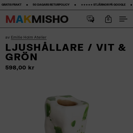
•‎ ‎ ‎ ‎ ‎ ‎ ‎ ‎ 50 DAGARS RETURPOLICY ‎ ‎ ‎ ‎ ‎ ‎ ‎ •‎ ‎ ‎ ‎ ‎ ‎ ‎ ‎ ★★★★★ STJÄRNOR PÅ GOOGLE ‎ ‎ ‎ ‎ ‎ ‎ ‎ •‎ ‎ ‎ ‎ ‎ ‎ ‎ ‎15% FÖRSTA KÖPET‎ ‎ ‎ ‎ ‎ ‎ ‎
M
A
K
M
I
S
H
O
0
Öppna kun
Öpp
Hoppa till innehåll
av
Emilie Holm Atelier
LJUSHÅLLARE / VIT &
GRÖN
598,00 kr