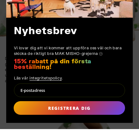
Nyhetsbrev
Vi lovar dig att vi kommer att uppföra oss väl och bara
skicka de riktigt bra MAK MISHO-grejerna ㋡
Den lagerbaserade glaseringstekniken ger djup, med de livfulla
15% rabatt på din första
gröna stänken som tillför en oväntad livfullhet. Varje hållare är
beställning!
ett bevis på harmonin mellan naturliga material och konstnärligt
uttryck, vilket säkerställer en tidlös men ändå modern
Läs vår
integritetspolicy
.
attraktionskraft.
REGISTRERA DIG