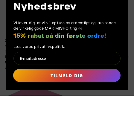
Nyhedsbrev
Vi lover dig, at vi vil opføre os ordentligt og kun sende
de virkelig gode MAK MISHO ting ㋡
15% rabat på din første ordre!
Overfladerne er dækket med højtrykslaminat (HPL) i en frisk
hindbærpink nuance. HPL er et holdbart, ridsefast og hygiejnisk
Læs vores
privatlivspolitik
.
materiale, lavet af lag af papir imprægneret med harpiks og
toppet med et beskyttende melaminlag. Dette sikrer, at skænken
forbliver smuk og funktionel til daglig brug, og kombinerer
bæredygtighed med moderne design.
TILMELD DIG