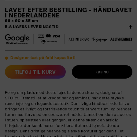
LAVET EFTER BESTILLING - HÅNDLAVET
I NEDERLANDENE
96 x 90 x 35 cm
5-8 UGERS LEVERINGSTID
Designer tæt på fuld kapacitet!
TILFØJ TIL KURV
KØB NU
Forøg din plads med dette iøjnefaldende skænk, designet af
STORY. Fremstillet af krydsfiner og laminat, har dette stykke
rene linjer og en legende æstetik. Den livlige hindbærrøde farve
bringer et livligt og forfriskende touch til ethvert rum, og blander
form med farve på en ubesværet måde. Uanset om den placeres
i stuen, spisestuen eller gangen, er denne skænk en alsidig
tilføjelse, der kombinerer funktionalitet med iøjnefaldende
design. Dens dristige nuance og slanke konturer gør den til et
fremtrædende stykke, perfekt til at tilføje et farvestrejf til din