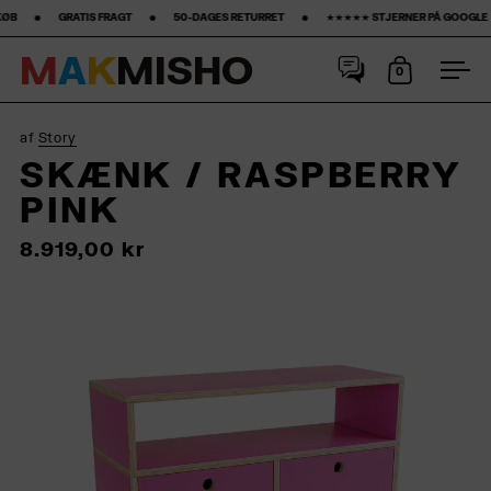
GT ‎ ‎ ‎ ‎ ‎ ‎ ‎ •‎ ‎ ‎ ‎ ‎ ‎ ‎ ‎ 50-DAGES RETURRET ‎ ‎ ‎ ‎ ‎ ‎ ‎ •‎ ‎ ‎ ‎ ‎ ‎ ‎ ‎ ★★★★★ STJERNER PÅ GOOGLE ‎ ‎ ‎ ‎ ‎ ‎ ‎ •‎ ‎ ‎ ‎ ‎ ‎ ‎ ‎15% FØRSTE KØB‎ ‎ ‎ ‎ 
M
A
K
M
I
S
H
O
0
Åbn kurv
Åbn
Spring til indhold
af
Story
SKÆNK / RASPBERRY
PINK
8.919,00 kr