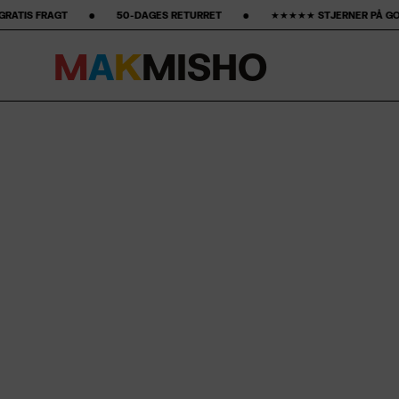
 ‎ ‎ ‎ ‎ ‎ ‎ ‎ 50-DAGES RETURRET ‎ ‎ ‎ ‎ ‎ ‎ ‎ •‎ ‎ ‎ ‎ ‎ ‎ ‎ ‎ ★★★★★ STJERNER PÅ GOOGLE ‎ ‎ ‎ ‎ ‎ ‎ ‎ •‎ ‎ ‎ ‎ ‎ ‎ ‎ ‎15% FØRST
M
A
K
M
I
S
H
O
Spring til indhold