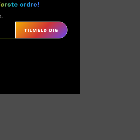
første ordre!
k
.
TILMELD DIG