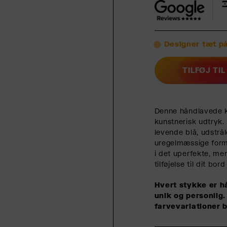
Designer tæt på
TILFØJ TI
Denne håndlavede 
kunstnerisk udtryk
levende blå, udstrål
uregelmæssige form
i det uperfekte, men
tilføjelse til dit b
Hvert stykke er hå
unik og personli
farvevariationer b