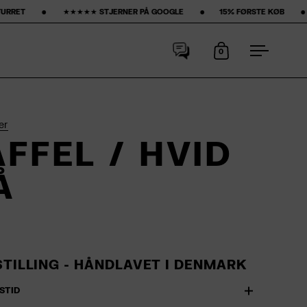
‎ ‎ ★★★★★ STJERNER PÅ GOOGLE ‎ ‎ ‎ ‎ ‎ ‎ ‎ •‎ ‎ ‎ ‎ ‎ ‎ ‎ ‎
15% FØRSTE KØB‎ ‎ ‎ ‎ ‎ ‎ ‎ ‎ •‎ ‎ ‎ ‎ ‎ ‎ ‎ ‎ GRATIS FRAGT ‎ ‎ ‎ ‎ ‎
0
Åbn kurv
Åbn men
er
FFEL / HVID
Å
STILLING - HÅNDLAVET I
DENMARK
STID