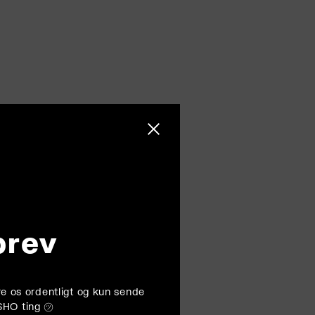
Luk sidebjælke
brev
føre os ordentligt og kun sende
SHO ting ㋡