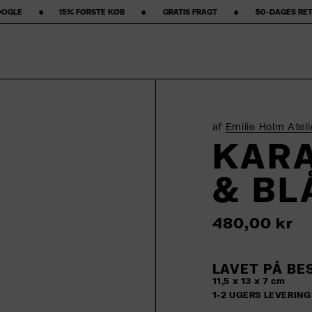
E KØB‎ ‎ ‎ ‎ ‎ ‎ ‎ ‎ •‎ ‎ ‎ ‎ ‎ ‎ ‎ ‎ GRATIS FRAGT ‎ ‎ ‎ ‎ ‎ ‎ ‎ •‎ ‎ ‎ ‎ ‎ ‎ ‎ ‎ 50-DAGES RETURRET ‎ ‎ ‎ ‎ ‎ ‎ ‎ •‎ ‎ ‎ ‎ ‎ ‎ 
af
Emilie Holm Ateli
KARA
& BL
480,00 kr
LAVET PÅ BE
11,5 x 13 x 7 cm
1-2 UGERS LEVERING