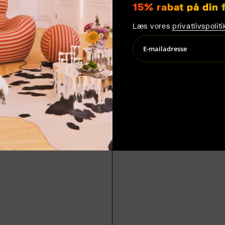
15% rabat på din 
Læs vores
privatlivspoliti