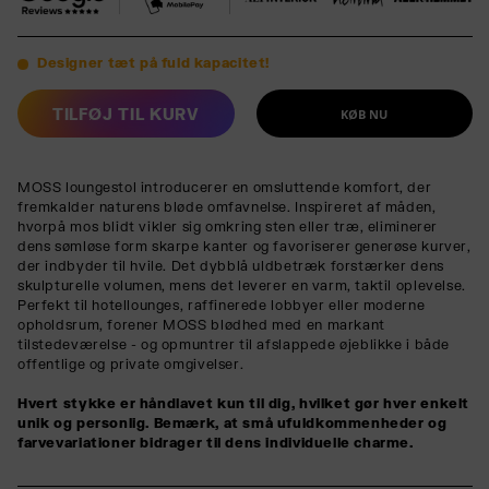
Designer tæt på fuld kapacitet!
TILFØJ TIL KURV
KØB NU
MOSS loungestol introducerer en omsluttende komfort, der
fremkalder naturens bløde omfavnelse. Inspireret af måden,
hvorpå mos blidt vikler sig omkring sten eller træ, eliminerer
dens sømløse form skarpe kanter og favoriserer generøse kurver,
der indbyder til hvile. Det dybblå uldbetræk forstærker dens
skulpturelle volumen, mens det leverer en varm, taktil oplevelse.
Perfekt til hotellounges, raffinerede lobbyer eller moderne
opholdsrum, forener MOSS blødhed med en markant
tilstedeværelse - og opmuntrer til afslappede øjeblikke i både
offentlige og private omgivelser.
Hvert stykke er håndlavet kun til dig, hvilket gør hver enkelt
unik og personlig. Bemærk, at små ufuldkommenheder og
farvevariationer bidrager til dens individuelle charme.