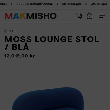
‎ ‎ ★★★★★ STJERNER PÅ GOOGLE ‎ ‎ ‎ ‎ ‎ ‎ ‎ •‎ ‎ ‎ ‎ ‎ ‎ ‎ ‎15% FØRSTE KØB‎ ‎ ‎ ‎ ‎ ‎ ‎ ‎ •‎ ‎ ‎ ‎ ‎ ‎ ‎ ‎ GRATIS FRAGT ‎ ‎ ‎ ‎ ‎ ‎ ‎ •‎ ‎ ‎ ‎ ‎ ‎ ‎ ‎ 50-DAGES R
M
A
K
M
I
S
H
O
0
Åbn kurv
Åbn
Spring til indhold
af
Artu
MOSS LOUNGE STOL
/ BLÅ
12.019,00 kr