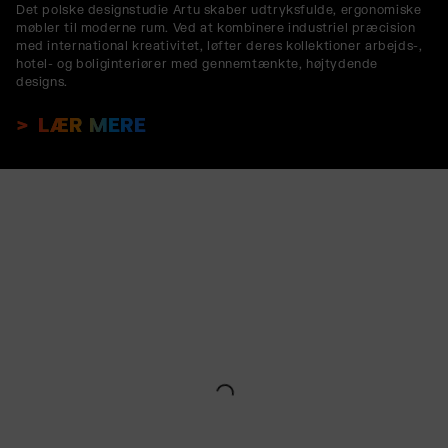
Det polske designstudie Artu skaber udtryksfulde, ergonomiske
møbler til moderne rum. Ved at kombinere industriel præcision
med international kreativitet, løfter deres kollektioner arbejds-,
hotel- og boliginteriører med gennemtænkte, højtydende
designs.
LÆR MERE