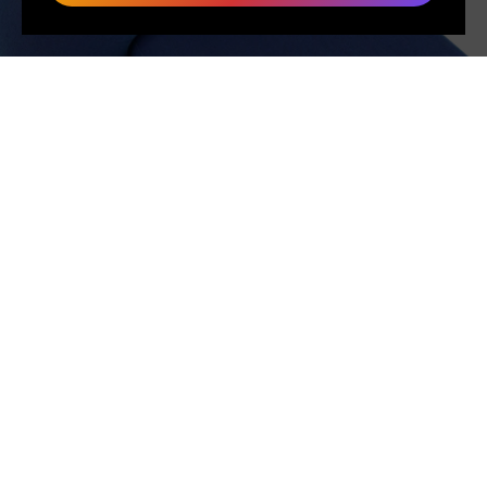
FREMSTILLET EFTER
BESTILLING
I modsætning til masseproduktion er hvert produkt hos MAK
MISHO håndlavet først efter, at din ordre er afgivet. Denne
samvittighedsfulde tilgang sikrer kvalitet, reducerer spild og
understreger vores engagement i etisk produktion. Desuden er
hvert stykke unikt fremstillet specielt til dig, hvilket sikrer, at
ingen to stykker er helt ens, og giver dig som kunde et virkelig
personligt præg fra håndværkeren.
VI LEDER EFTER