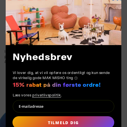
Ideel til eksklusive loungeområder eller moderne hjem,
Nyhedsbrev
polstringen er omhyggeligt udvalgt for sin holdbarhed,
åndbarhed og visuelle dybde.
Vi lover dig, at vi vil opføre os ordentligt og kun sende
de virkelig gode MAK MISHO ting ㋡
15% rabat på din første ordre!
Læs vores
privatlivspolitik
.
TILMELD DIG