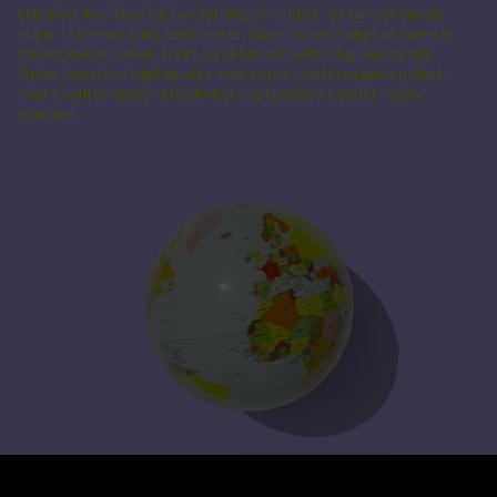
skønhed ikke sker på bekostning af miljøet. Så uanset om du
måler i tommer eller centimeter, lover vores plakat at være et
tidløst mesterværk, trykt og sendt på bestilling, kun til dig.
Oplev kunstens højdepunkt med vores mesterudgave plakat,
hvor kvalitet møder kreativitet, og skønhed kender ingen
grænser.