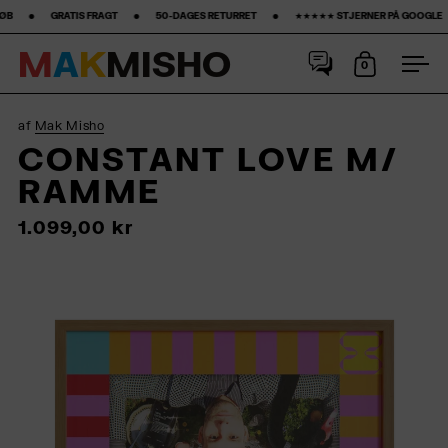
RAGT ‎ ‎ ‎ ‎ ‎ ‎ ‎ •‎ ‎ ‎ ‎ ‎ ‎ ‎ ‎ 50-DAGES RETURRET ‎ ‎ ‎ ‎ ‎ ‎ ‎ •‎ ‎ ‎ ‎ ‎ ‎ ‎ ‎ ★★★★★ STJERNER PÅ GOOGLE ‎ ‎ ‎ ‎ ‎ ‎ ‎ •‎ ‎ ‎ ‎ ‎ ‎ ‎ ‎15% FØRSTE KØB‎ ‎ ‎
M
A
K
M
I
S
H
O
0
Åbn kurv
Åbn
Spring til indhold
af
Mak Misho
CONSTANT LOVE M/
RAMME
1.099,00 kr