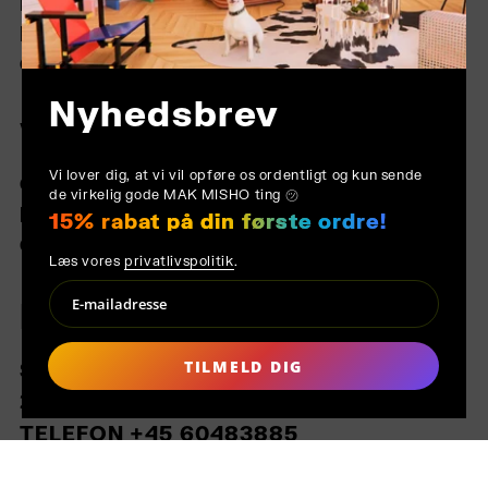
RETURNERING
FAQ
COOKIES
Nyhedsbrev
VIRKSOMHED
Vi lover dig, at vi vil opføre os ordentligt og kun sende
OM OS
de virkelig gode MAK MISHO ting ㋡
KONTAKT
15% rabat på din første ordre!
GENERELLE BETINGELSER
Læs vores
privatlivspolitik
.
MAK MISHO
TILMELD DIG
STRANDVEJEN 73, 3.,
2900 HELLERUP
TELEFON +45 60483885
CONTACT@MAKMISHO.COM