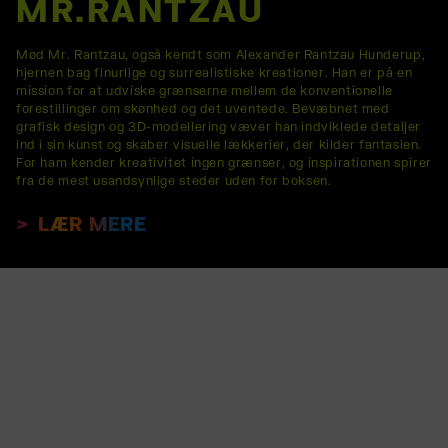
MR.RANTZAU
Mød Mr. Rantzau, også kendt som Alexander Rantzau Hunderup,
hjernen bag finurlige og surrealistiske kreationer. Han er på en
mission for at udviske grænserne mellem de konventionelle
forestillinger om skønhed og det uventede. Bevæbnet med
grafisk design og 3D-modellering væver han indviklede detaljer
ind i sin kunst og skaber visuelle lækkerier, der kilder fantasien.
For ham kender kreativitet ingen grænser, og inspirationen spirer
fra de mest usandsynlige steder uden for boksen.
LÆR MERE