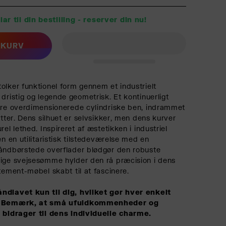
ar til din bestilling - reserver din nu!
L KURV
olker funktionel form gennem et industrielt
dristig og legende geometrisk. Et kontinuerligt
tre overdimensionerede cylindriske ben, indrammet
øtter. Dens silhuet er selvsikker, men dens kurver
rel lethed. Inspireret af æstetikken i industriel
en en utilitaristisk tilstedeværelse med en
Håndbørstede overflader blødgør den robuste
lige svejsesømme hylder den rå præcision i dens
tement-møbel skabt til at fascinere.
ndlavet kun til dig, hvilket gør hver enkelt
g. Bemærk, at små ufuldkommenheder og
e bidrager til dens individuelle charme.