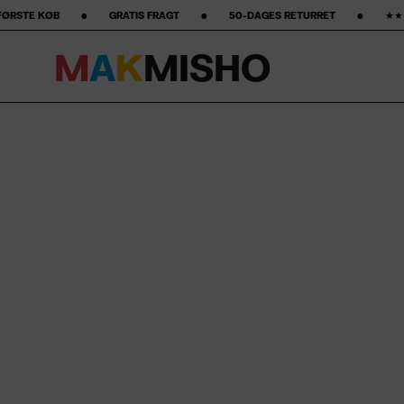
 ‎ ‎ ‎ GRATIS FRAGT ‎ ‎ ‎ ‎ ‎ ‎ ‎ •‎ ‎ ‎ ‎ ‎ ‎ ‎ ‎ 50-DAGES RETURRET ‎ ‎ ‎ ‎ ‎ ‎ ‎ •‎ ‎ ‎ ‎ ‎ ‎ ‎ ‎ ★★★★★ STJERNER PÅ GOOGLE ‎ ‎
M
A
K
M
I
S
H
O
Spring til indhold