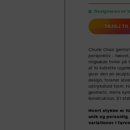
Designeren er kl
TILFØJ TI
Chunk Chair genfort
perspektiv - hævet, 
ringsæde hviler på 
af to lodrette rygst
giver den en skulptu
design, forener stol
udtryksfuld form. 
geometri, mens syn
konstruktion. Et sta
Hvert stykke er hå
unik og personli
variationer i farv