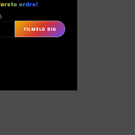
første ordre!
k
.
TILMELD DIG