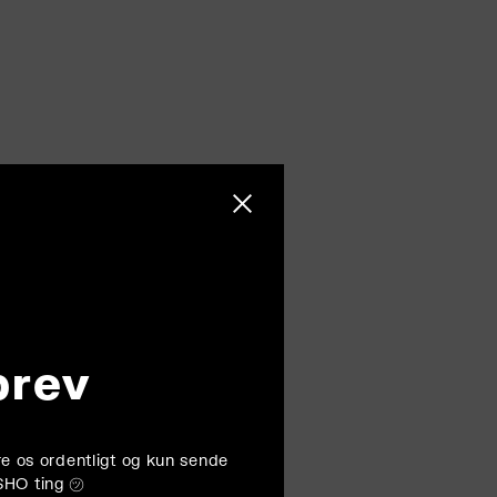
Luk sidebjælke
brev
føre os ordentligt og kun sende
SHO ting ㋡