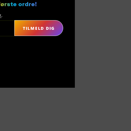
første ordre!
k
.
TILMELD DIG