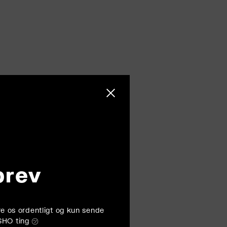
Luk sidebjælke
brev
føre os ordentligt og kun sende
SHO ting ㋡