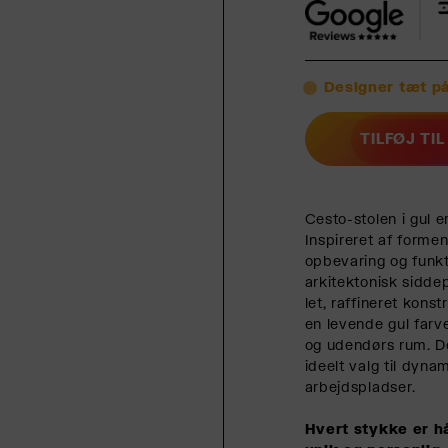
Designer tæt på
TILFØJ TI
Cesto-stolen i gul er
Inspireret af forme
opbevaring og funkt
arkitektonisk sidde
let, raffineret konst
en levende gul farv
og udendørs rum. De
ideelt valg til dyna
arbejdspladser.
Hvert stykke er hå