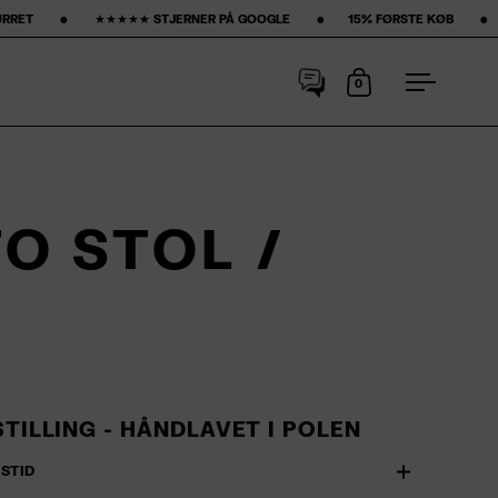
‎ ★★★★★ STJERNER PÅ GOOGLE ‎ ‎ ‎ ‎ ‎ ‎ ‎ •‎ ‎ ‎ ‎ ‎ ‎ ‎ ‎
15% FØRSTE KØB‎ ‎ ‎ ‎ ‎ ‎ ‎ ‎ •‎ ‎ ‎ ‎ ‎ ‎ ‎ ‎ GRATIS FRAGT ‎ ‎ ‎ ‎ ‎ ‎
0
Åbn kurv
Åbn men
O STOL /
STILLING - HÅNDLAVET I POLEN
GSTID