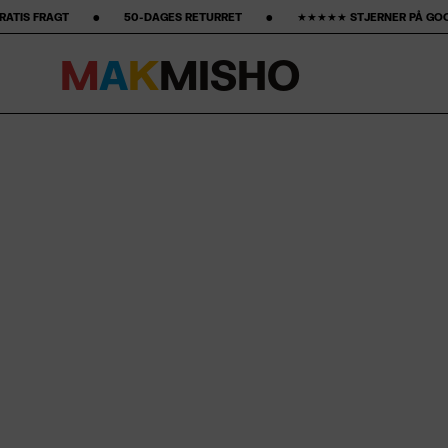
 ‎ ‎ ‎ ‎ ‎ ‎ 50-DAGES RETURRET ‎ ‎ ‎ ‎ ‎ ‎ ‎ •‎ ‎ ‎ ‎ ‎ ‎ ‎ ‎ ★★★★★ STJERNER PÅ GOOGLE ‎ ‎ ‎ ‎ ‎ ‎ ‎ •‎ ‎ ‎ ‎ ‎ ‎ ‎ ‎15% FØRSTE 
M
A
K
M
I
S
H
O
Spring til indhold