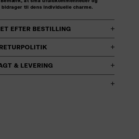
g. Bemærk, at små ufuldkommenheder og
e bidrager til dens individuelle charme.
ET EFTER BESTILLING
RETURPOLITIK
AGT & LEVERING