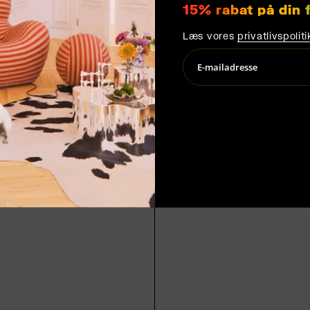
15% rabat på din 
Læs vores
privatlivspoliti