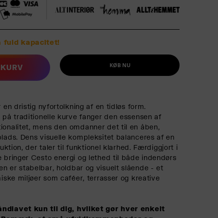
 fuld kapacitet!
KØB NU
L KURV
 en dristig nyfortolkning af en tidløs form.
n på traditionelle kurve fanger den essensen af
ionalitet, mens den omdanner det til en åben,
plads. Dens visuelle kompleksitet balanceres af en
ruktion, der taler til funktionel klarhed. Færdiggjort i
e bringer Cesto energi og lethed til både indendørs
n er stabelbar, holdbar og visuelt slående - et
miske miljøer som caféer, terrasser og kreative
ndlavet kun til dig, hvilket gør hver enkelt