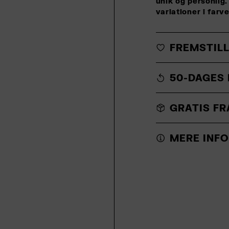
unik og personli
variationer i farv
FREMSTILL
50-DAGES 
GRATIS FR
MERE INFO