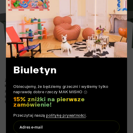
Biuletyn
Zastosowanie formowanej sklejki do kluczowych elementów
konstrukcyjnych zwiększa wytrzymałość krzesła, jednocześnie
Obiecujemy, że będziemy grzeczni i wyślemy tylko
zachowując jego lekką, elegancką sylwetkę. Ta gra między
naprawdę dobre rzeczy MAK MISHO ㋡
solidnością a płynnością zapewnia solidnego, eleganckiego
15% zniżki na pierwsze
towarzysza dla wnętrz, które cenią zarówno formę, jak i funkcję.
zamówienie!
Przeczytaj naszą
politykę prywatności
.