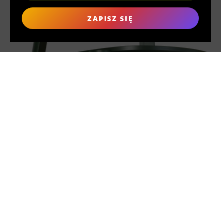
ZAPISZ SIĘ
WYKONANE NA
ZAMÓWIENIE
W odróżnieniu od masowej produkcji, każdy produkt w MAK
MISHO jest wykonywany ręcznie dopiero po złożeniu zamówienia.
To świadome podejście gwarantuje jakość, redukuje odpady i
podkreśla nasze zaangażowanie w etyczną produkcję. Co więcej,
każdy element jest unikalnie tworzony specjalnie dla Ciebie, co
zapewnia, że żadne dwa produkty nie są identyczne, oferując Ci,
jako klientowi, prawdziwie osobisty akcent od rzemieślnika.