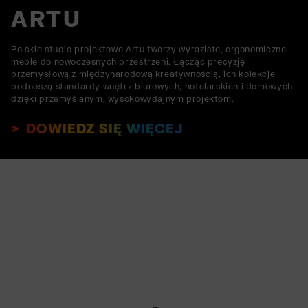
ARTU
Polskie studio projektowe Artu tworzy wyraziste, ergonomiczne
meble do nowoczesnych przestrzeni. Łącząc precyzję
przemysłową z międzynarodową kreatywnością, ich kolekcje
podnoszą standardy wnętrz biurowych, hotelarskich i domowych
dzięki przemyślanym, wysokowydajnym projektom.
DOWIEDZ SIĘ WIĘCEJ