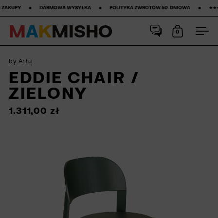
DARMOWA WYSYŁKA ‎ ‎ ‎ ‎ ‎ ‎ ‎ •‎ ‎ ‎ ‎ ‎ ‎ ‎ ‎ POLITYKA ZWROTÓW 50-DNIOWA ‎ ‎ ‎ ‎ ‎ ‎ ‎ •‎ ‎ ‎ ‎ ‎ ‎ ‎ ‎ ★★★★★ GWIAZDEK NA GOOGLE ‎ ‎ ‎ ‎ 
M
A
K
M
I
S
H
O
0
Otwórz ko
Otw
Przejdź do zawartości
by
Artu
EDDIE CHAIR /
ZIELONY
1.311,00 zł