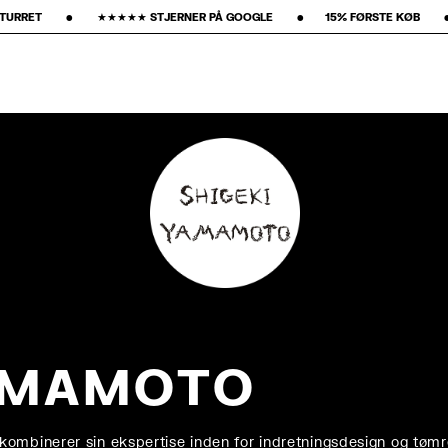
GOOGLE ‎ ‎ ‎ ‎ ‎ ‎ ‎ •‎ ‎ ‎ ‎ ‎ ‎ ‎ ‎15% FØRSTE KØB‎ ‎ ‎ ‎ ‎ ‎ ‎ ‎ •‎ ‎ ‎ ‎ ‎ ‎ ‎ ‎ GRATIS FRAGT ‎ ‎ ‎ ‎ ‎ ‎ ‎ •‎ ‎ ‎ ‎ ‎ ‎ ‎ ‎ 
YAMAMOTO
ombinerer sin ekspertise inden for indretningsdesign og tømr