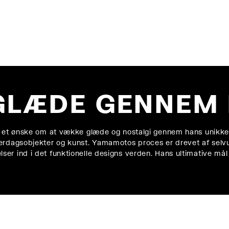
15% rabat på din 
Læs vores
privatlivspoliti
GLÆDE GENNEM 
er et ønske om at vække glæde og nostalgi gennem hans unikke
erdagsobjekter og kunst. Yamamotos proces er drevet af selvu
er ind i det funktionelle designs verden. Hans ultimative mål