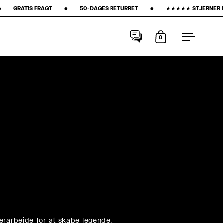
50-DAGES RETURRET ‎ ‎ ‎ ‎ ‎ ‎ ‎ •‎ ‎ ‎ ‎ ‎ ‎ ‎ ‎ ★★★★★ STJERNER PÅ GOOGLE ‎ ‎ ‎ ‎ ‎ ‎ ‎ •‎ ‎ ‎ ‎ ‎ ‎ ‎ ‎
15% FØRSTE KØB‎ ‎ ‎ ‎ ‎ 
0
Åbn kurv
Åbn men
erarbejde for at skabe legende,