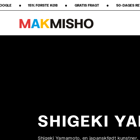
‎ ‎ ‎ ‎ ‎ ‎ ‎ ‎ GRATIS FRAGT ‎ ‎ ‎ ‎ ‎ ‎ ‎ •‎ ‎ ‎ ‎ ‎ ‎ ‎ ‎ 50-DAGES RETURRET ‎ ‎ ‎ ‎ ‎ ‎ ‎ •‎ ‎ ‎ ‎ ‎ ‎ ‎ ‎ ★★★★★ STJERNER PÅ 
M
A
K
M
I
S
H
O
Spring til indhold
SHIGEKI 
Shigeki Yamamoto, en japanskfødt kunstner, k