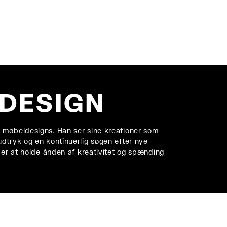
første ordre!
k
.
TILMELD DIG
DESIGN
 møbeldesigns. Han ser sine kreationer som
dtryk og en kontinuerlig søgen efter nye
 er at holde ånden af kreativitet og spænding