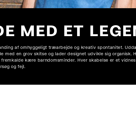
E MED ET LEGE
nding af omhyggeligt træarbejde og kreativ spontanitet. Udd
de med en grov skitse og lader designet udvikle sig organisk. 
at fremkalde kære barndomsminder. Hver skabelse er et vidne
søg og fejl.