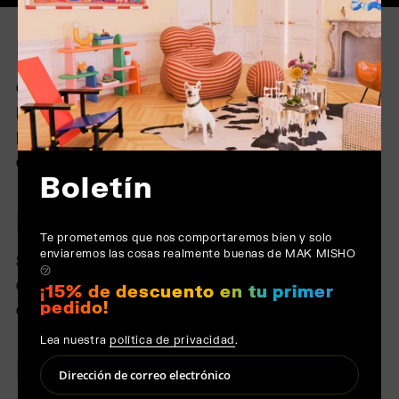
INFORMACIÓN
CONDICIONES COMERCIALES
DEVOLUCIONES
PREGUNTAS FRECUENTES
GALLETAS
Boletín
EMPRESA
Te prometemos que nos comportaremos bien y solo
enviaremos las cosas realmente buenas de MAK MISHO
SOBRE NOSOTROS
㋡
CONTACTO
¡15% de descuento en tu primer
pedido!
CONDICIONES GENERALES
Lea nuestra
política de privacidad
.
MAK MISHO