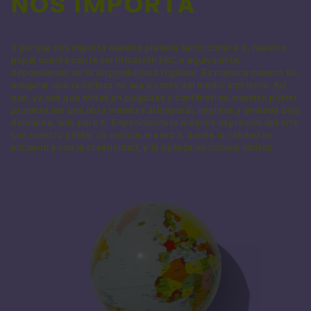
NOS IMPORTA
Y porque nos importa nuestro planeta tanto como a ti, nuestro
papel cuenta con la certificación FSC o equivalente,
dependiendo de la disponibilidad regional. Es nuestra manera de
asegurar que la belleza no sea a costa del medio ambiente. Así
que, ya sea que midas en pulgadas o centímetros, nuestro póster
promete ser una obra maestra atemporal, impresa y enviada bajo
demanda, solo para ti. Experimenta la máxima expresión del arte
con nuestro póster de edición maestra, donde la calidad se
encuentra con la creatividad, y la belleza no conoce límites.