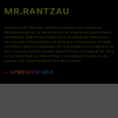
MR.RANTZAU
Conozca al Sr. Rantzau, también conocido como Alexander
Rantzau Hunderup, la mente detrás de creaciones caprichosas y
surrealistas. Está en una misión para difuminar las líneas entre
las nociones convencionales de belleza y lo inesperado. Armado
con diseño gráfico y modelado 3D, teje detalles intrincados en su
arte, creando delicias visuales que estimulan la imaginación. Para
él, la creatividad no tiene límites, y la inspiración brota de los
lugares más insospechados fuera de lo común.
APRENDER MÁS