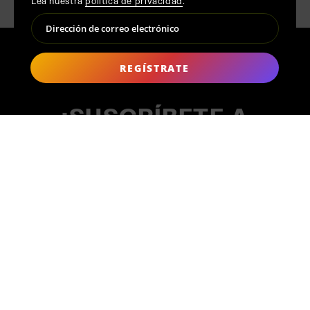
Lea nuestra
política de privacidad
.
REGÍSTRATE
¡SUSCRÍBETE A
NUESTRO ESPACIO DE
JUEGO!
Te prometemos que nos comportaremos bien y solo enviaremos
las cosas realmente buenas de MAK MISHO ㋡
¡15% de descuento en tu primer pedido!
REGÍSTRATE