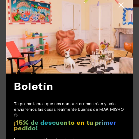
Cerrar barr
Boletín
Te prometemos que nos comportaremos bien y solo
enviaremos las cosas realmente buenas de MAK MISHO
㋡
¡15% de descuento en tu primer
pedido!