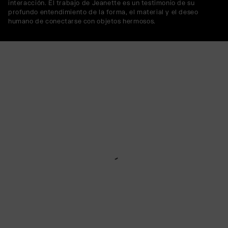
interacción. El trabajo de Jeanette es un testimonio de su
profundo entendimiento de la forma, el material y el deseo
humano de conectarse con objetos hermosos.