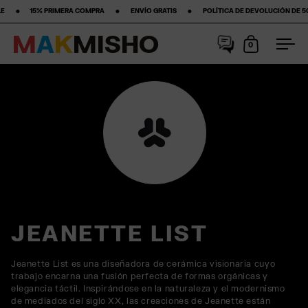
% PRIMERA COMPRA‎ ‎ ‎ ‎ ‎ ‎ ‎ ‎ •‎ ‎ ‎ ‎ ‎ ‎ ‎ ‎ ENVÍO GRATIS ‎ ‎ ‎ ‎ ‎ ‎ ‎ •‎ ‎ ‎ ‎ ‎ ‎ ‎ ‎ POLÍTICA DE DEVOLUCIÓN DE 50 DÍAS ‎ ‎ ‎ ‎ ‎ ‎ ‎ •‎ ‎ 
M
A
K
M
I
S
H
O
0
Abrir carrit
Abri
Saltar al contenido
JEANETTE LIST
Jeanette List es una diseñadora de cerámica visionaria cuyo
trabajo encarna una fusión perfecta de formas orgánicas y
elegancia táctil. Inspirándose en la naturaleza y el modernismo
de mediados del siglo XX, las creaciones de Jeanette están