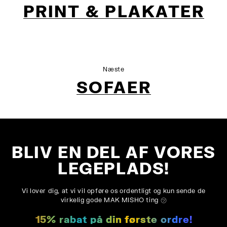
PRINT & PLAKATER
Næste
SOFAER
BLIV EN DEL AF VORES
LEGEPLADS!
Vi lover dig, at vi vil opføre os ordentligt og kun sende de
virkelig gode MAK MISHO ting ㋡
15% rabat på din første ordre!