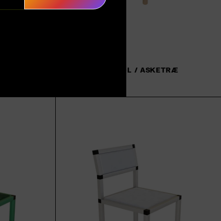
WOX FLAD STOL / ASKETRÆ
Tilføj til kurv
2.069,00 kr