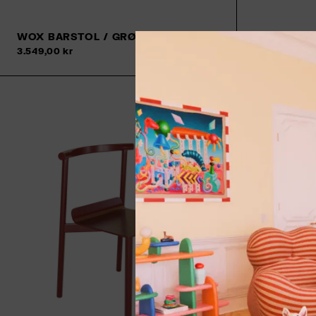
WOX BARSTOL / GRØN
WOX BARS
Tilføj til kurv
3.549,00 kr
3.549,00 kr