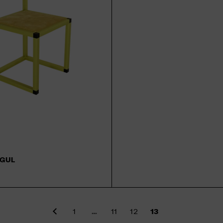
 GUL
1
…
11
12
13