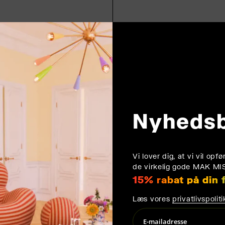
TOL / RØD
WOX CHAIR / ASKETRÆ
Tilføj til kurv
2.549,00 kr
Nyheds
Vi lover dig, at vi vil op
de virkelig gode MAK MI
15% rabat på din 
Læs vores
privatlivspoliti