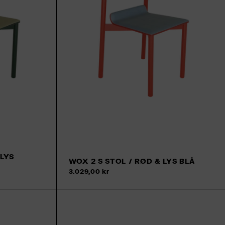
 LYS
WOX 2 S STOL / RØD & LYS BLÅ
Tilføj til kurv
Tilfø
3.029,00 kr