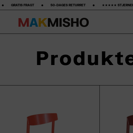
‎ ‎ ‎ ‎ •‎ ‎ ‎ ‎ ‎ ‎ ‎ ‎ 50-DAGES RETURRET ‎ ‎ ‎ ‎ ‎ ‎ ‎ •‎ ‎ ‎ ‎ ‎ ‎ ‎ ‎ ★★★★★ STJERNER PÅ GOOGLE ‎ ‎ ‎ ‎ ‎ ‎ ‎ •‎ ‎ ‎ ‎ ‎ ‎ ‎ 
M
A
K
M
I
S
H
O
Spring til indhold
Produkt