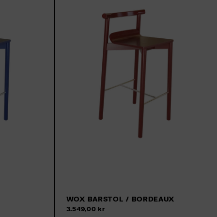
WOX BARSTOL / BORDEAUX
Tilføj til kurv
Tilfø
3.549,00 kr