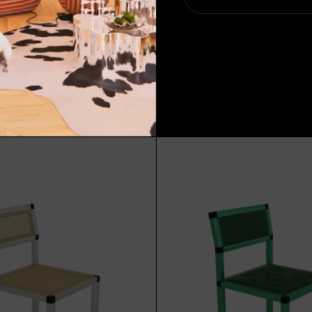
R / GRØN
WOX CHAIR / RØD
Tilføj til kurv
2.549,00 kr