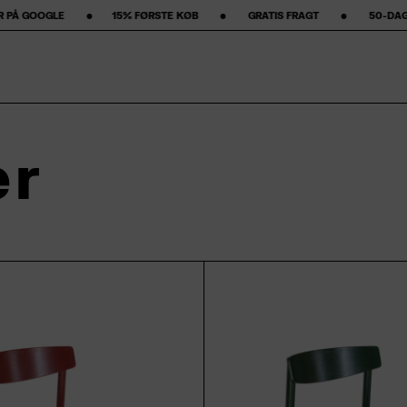
‎15% FØRSTE KØB‎ ‎ ‎ ‎ ‎ ‎ ‎ ‎ •‎ ‎ ‎ ‎ ‎ ‎ ‎ ‎ GRATIS FRAGT ‎ ‎ ‎ ‎ ‎ ‎ ‎ •‎ ‎ ‎ ‎ ‎ ‎ ‎ ‎ 50-DAGES RETURRET ‎ ‎ ‎ ‎ ‎ ‎ ‎ •‎ 
er