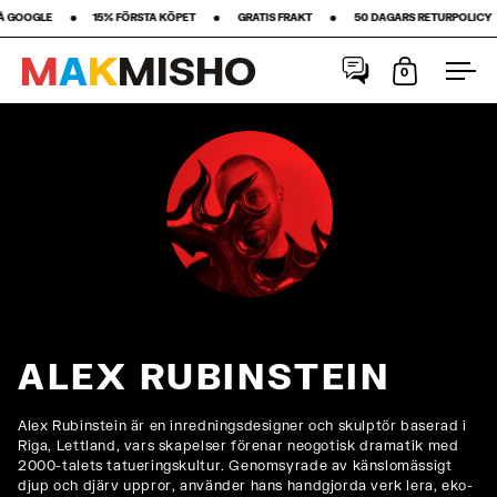
 •‎ ‎ ‎ ‎ ‎ ‎ ‎ ‎15% FÖRSTA KÖPET‎ ‎ ‎ ‎ ‎ ‎ ‎ ‎ •‎ ‎ ‎ ‎ ‎ ‎ ‎ ‎ GRATIS FRAKT ‎ ‎ ‎ ‎ ‎ ‎ ‎ •‎ ‎ ‎ ‎ ‎ ‎ ‎ ‎ 50 DAGARS RETURPOLICY ‎ ‎ ‎ ‎ ‎ ‎ ‎ •‎ ‎ ‎ ‎
M
A
K
M
I
S
H
O
0
Öppna kun
Öpp
Hoppa till innehåll
ALEX RUBINSTEIN
Alex Rubinstein är en inredningsdesigner och skulptör baserad i
Riga, Lettland, vars skapelser förenar neogotisk dramatik med
2000-talets tatueringskultur. Genomsyrade av känslomässigt
djup och djärv uppror, använder hans handgjorda verk lera, eko-