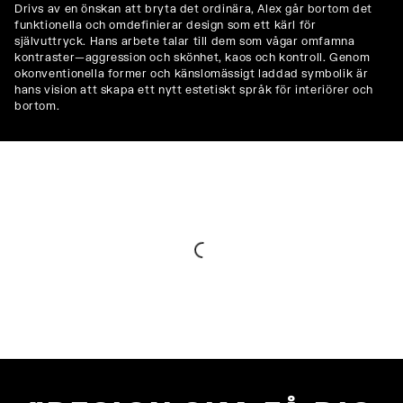
Drivs av en önskan att bryta det ordinära, Alex går bortom det
funktionella och omdefinierar design som ett kärl för
självuttryck. Hans arbete talar till dem som vågar omfamna
kontraster—aggression och skönhet, kaos och kontroll. Genom
okonventionella former och känslomässigt laddad symbolik är
hans vision att skapa ett nytt estetiskt språk för interiörer och
bortom.